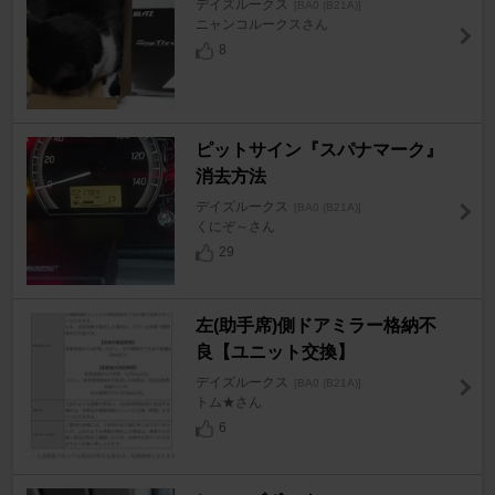
デイズルークス
[BA0 (B21A)]
ニャンコルークスさん
8
ピットサイン『スパナマーク』
消去方法
デイズルークス
[BA0 (B21A)]
くにぞ～さん
29
左(助手席)側ドアミラー格納不
良【ユニット交換】
デイズルークス
[BA0 (B21A)]
トム★さん
6