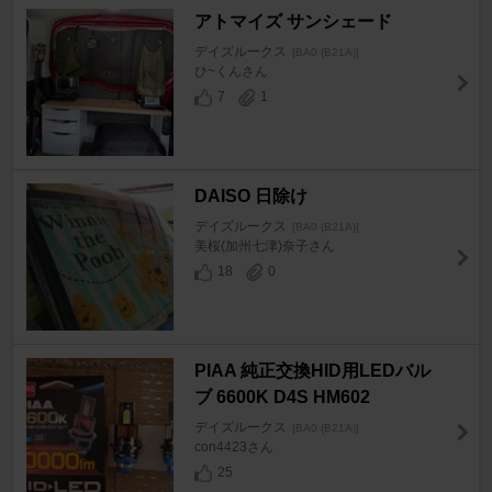
アトマイズ サンシェード
デイズルークス
[BA0 (B21A)]
ひ~くんさん
7
1
DAISO 日除け
デイズルークス
[BA0 (B21A)]
美桜(加州七津)奈子さん
18
0
PIAA 純正交換HID用LEDバル
ブ 6600K D4S HM602
デイズルークス
[BA0 (B21A)]
con4423さん
25