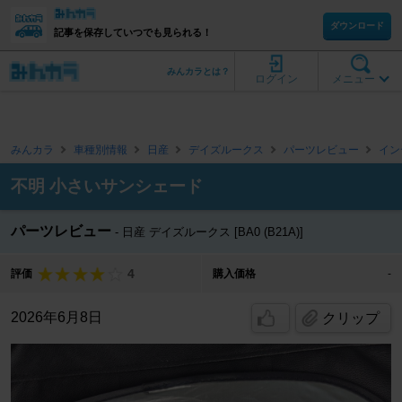
ダウンロード
記事を保存していつでも見られる！
みんカラとは？
ログイン
メニュー
みんカラ
車種別情報
日産
デイズルークス
パーツレビュー
イン
不明 小さいサンシェード
パーツレビュー
日産 デイズルークス [BA0 (B21A)]
4
評価
購入価格
-
2026年6月8日
クリップ