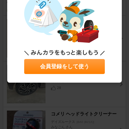
SOFT99 ホイールガリキズ 貼る
だけシート
デイズルークス
[BA0 (B21A)]
レオ7（レオセブン)さん
15
会員登録をして使う
HOT STUFF クロノス CH-110
デイズルークス
[BA0 (B21A)]
倫次郎さん
28
コメリ ヘッドライトクリーナー
デイズルークス
[BA0 (B21A)]
みなごん.さん