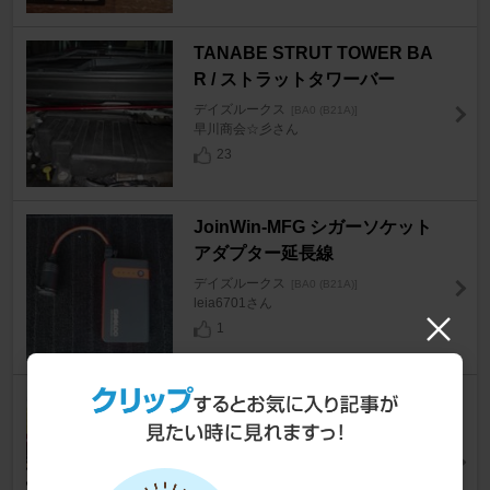
TANABE STRUT TOWER BA
R / ストラットタワーバー
デイズルークス
[BA0 (B21A)]
早川商会☆彡さん
23
JoinWin-MFG シガーソケット
アダプター延長線
デイズルークス
[BA0 (B21A)]
leia6701さん
1
メーカー不明 車中泊仕様
デイズルークス
[BA0 (B21A)]
ひ~くんさん
16