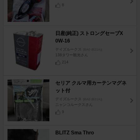
8
日産(純正) ストロングセーブX
0W-16
デイズルークス
[BA0 (B21A)]
138タワー観光さん
214
セリア クルマ用カーテンマグネ
ット付
デイズルークス
[BA0 (B21A)]
ニャンコルークスさん
9
BLITZ Sma Thro