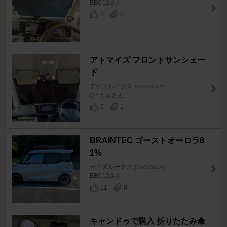
EBC12さん
3
0
アトマイズ フロントサンシェー
ド
デイズルークス
[BA0 (B21A)]
ひ~くんさん
6
1
BRAINTEC ゴーストオーロラ8
1%
デイズルークス
[BA0 (B21A)]
EBC12さん
11
0
キャンドゥで購入 折りたたみ傘