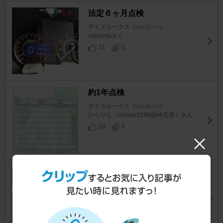
法定６ヶ月点検
デイズルークス
[BA0 (B21A)]
satoumaさん
21
0
約1年点検
デイズルークス
[BA0 (B21A)]
ひらりん（mulder8299@埼玉県）さん
10
0
ピットサイン『スパナマーク』
消去方法
デイズルークス
[BA0 (B21A)]
くにぞ～さん
29