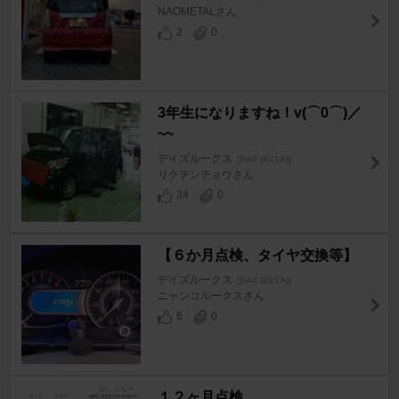
NAOMETALさん
2
0
3年生になりますね！v(⌒0⌒)／
~~
デイズルークス
[BA0 (B21A)]
リクテンテョウさん
34
0
【６か月点検、タイヤ交換等】
デイズルークス
[BA0 (B21A)]
ニャンコルークスさん
6
0
１２ヶ月点検