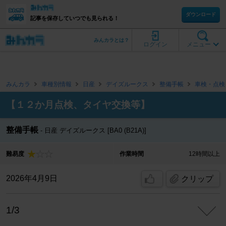
ダウンロード
記事を保存していつでも見られる！
みんカラとは？
ログイン
メニュー
みんカラ
車種別情報
日産
デイズルークス
整備手帳
車検・点検
【１２か月点検、タイヤ交換等】
整備手帳
日産 デイズルークス [BA0 (B21A)]
難易度
作業時間
12時間以上
2026年4月9日
クリップ
1/3