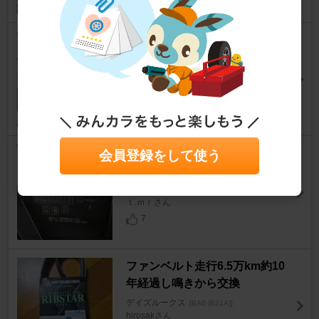
アラウンドビューモニターをナ
ビ画面で
デイズルークス
[BA0 (B21A)]
トダ竜さん
40
エアコンよお願いだから治って
会員登録をして使う
おくれ
デイズルークス
[BA0 (B21A)]
ｔ.ｍｒさん
7
ファンベルト走行6.5万km約10
年経過し鳴きから交換
デイズルークス
[BA0 (B21A)]
hirosakさん