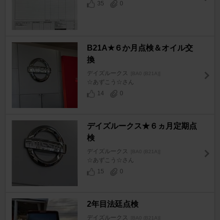
35
0
B21A★６か月点検＆オイル交
換
デイズルークス
[BA0 (B21A)]
☆あずこう☆さん
14
0
デイズルークス★６ヵ月定期点
検
デイズルークス
[BA0 (B21A)]
☆あずこう☆さん
15
0
2年目法廷点検
デイズルークス
[BA0 (B21A)]