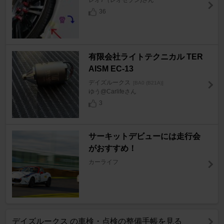
レオ7（レオセブン)さん
36
有限会社ライトテクニカル TER
AISM EC-13
デイズルークス
[BA0 (B21A)]
ゆう@Carlifeさん
3
サーキットデビューには走行会
がおすすめ！
カーライフ
デイズルークス の車検・点検の整備手帳を見る