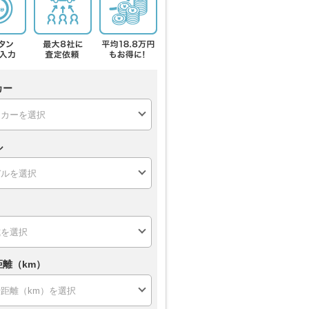
カー
ル
距離（km）