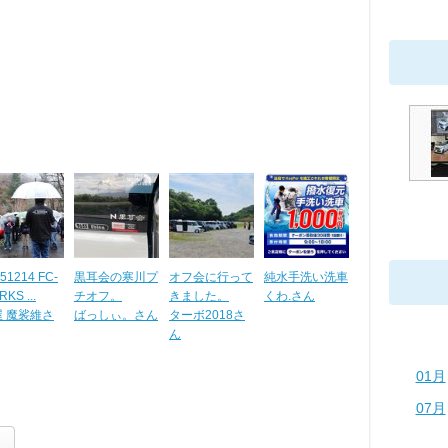
51214 FC-
黒耳会の寒川プ
オフ会に行って
純水手洗い洗車
KS ...
チオフ。
きました。
くわ.さん
屋 魔裟維さ
ばっしぃ。さん
ターボ2018さ
ん
01月
07月