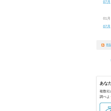
07月
01月
07月
RS
あな
複数社
調べよ