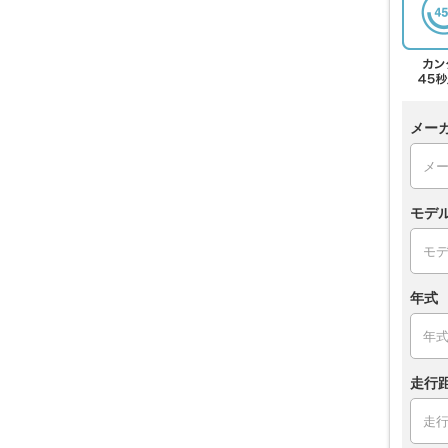
メー
モデ
年式
走行