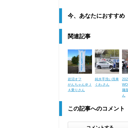
今、あなたにおすすめ
関連記事
岩沼オフ
純水手洗い洗車
202
がんちゃん＠Ｊ
くわ.さん
WOR
Ａ乗りさん
麺
ん
この記事へのコメント
コメントする