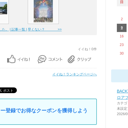
日
2
9
した。
| 記事一覧 |
早くない？ >>
16
23
イイね！0件
30
イイね！ランキングページへ
BACK
ロア
カテゴ
未設定
マイカー登録でお得なクーポンを獲得しよう
2026/0