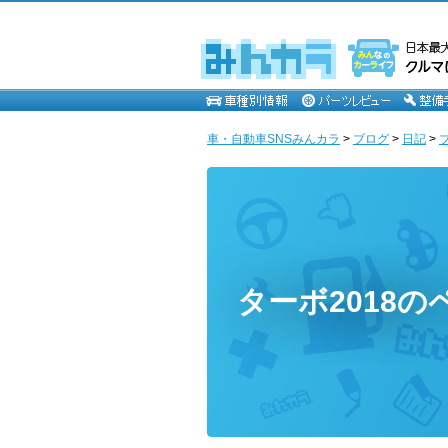
車・自動車SNSみんカラ
>
ブログ
>
日記
>
ターボ2018の