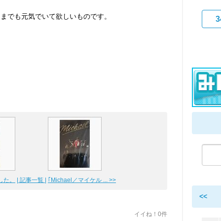
つまでも元気でいて欲しいものです。
3
した。
| 記事一覧 |
｢Michael／マイケル ... >>
<<
イイね！0件