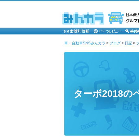
車・自動車SNSみんカラ
>
ブログ
>
日記
>
ターボ2018の