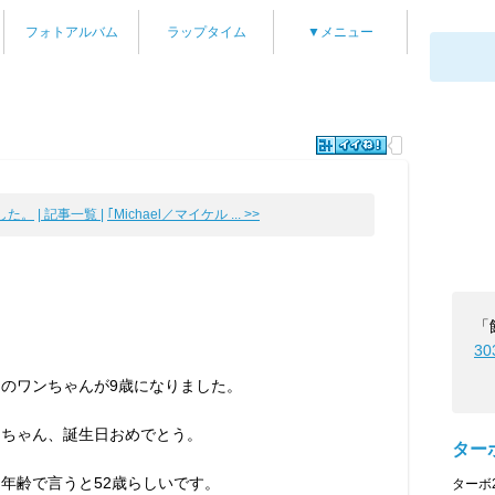
フォトアルバム
ラップタイム
▼メニュー
した。
| 記事一覧 |
｢Michael／マイケル ... >>
「
30
ちのワンちゃんが9歳になりました。
ンちゃん、誕生日おめでとう。
ターボ
年齢で言うと52歳らしいです。
ターボ