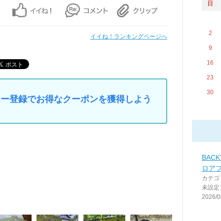
日
2
イイね！ランキングページへ
9
16
23
30
マイカー登録でお得なクーポンを獲得しよう
BACK
ロア
カテゴ
未設定
2026/0