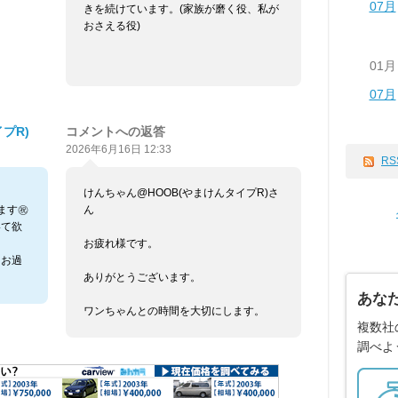
07月
きを続けています。(家族が磨く役、私が
おさえる役)
01月
07月
プR)
コメントへの返答
2026年6月16日 12:33
RS
けんちゃん@HOOB(やまけんタイプR)さ
ます㊗️
ん
いて欲
お疲れ様です。
とお過
ありがとうございます。
あな
ワンちゃんとの時間を大切にします。
複数社
調べよ