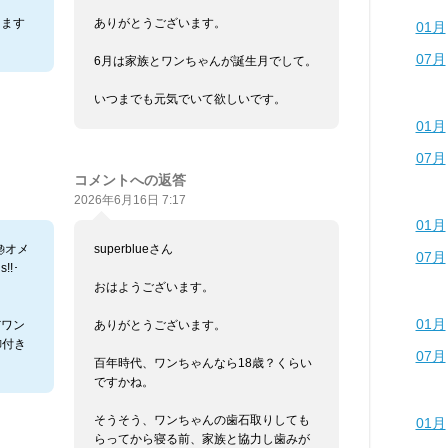
ります
ありがとうございます。
01月
07月
6月は家族とワンちゃんが誕生月でして。
いつまでも元気でいて欲しいです。
01月
07月
コメントへの返答
2026年6月16日 7:17
01月
オメ
superblueさん
07月
s!!･
おはようございます。
01月
だワン
ありがとうございます。
御付き
07月
百年時代、ワンちゃんなら18歳？くらい
ですかね。
そうそう、ワンちゃんの歯石取りしても
01月
らってから寝る前、家族と協力し歯みが