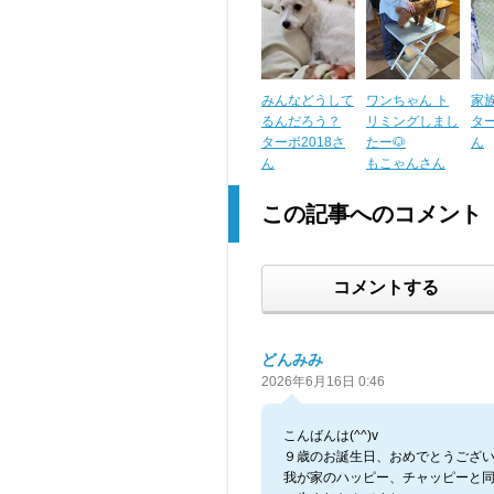
みんなどうして
ワンちゃん ト
家
るんだろう？
リミングしまし
ター
ターボ2018さ
たー🐶
ん
ん
もこゃんさん
この記事へのコメント
コメントする
どんみみ
2026年6月16日 0:46
こんばんは(^^)v
９歳のお誕生日、おめでとうござい
我が家のハッピー、チャッピーと