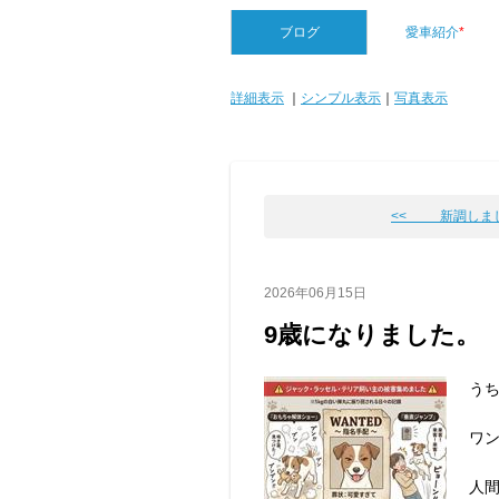
ブログ
愛車紹介
*
詳細表示
｜
シンプル表示
｜
写真表示
<< 新調しま
2026年06月15日
9歳になりました。
う
ワ
人間