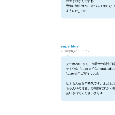
の生まれなんですね
元気に沢山食べて遊べる１年にな
ように(^_-)-☆
superblue
2026年6月16日 5:17
ターボ2018さん、御愛犬の誕生日
デトウ🥳･*:..｡o○☆*ﾟCongratulation
*:..｡o○☆*ﾟゴザイマス㊗️
ヒトも人生百年時代です、まだま
ちゃん🐶の可愛い😍悪戯に末永く
合いされてくださいませ☺️