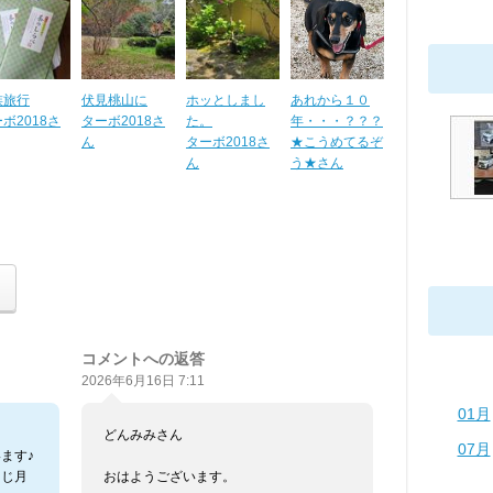
族旅行
伏見桃山に
ホッとしまし
あれから１０
ボ2018さ
ターボ2018さ
た。
年・・・？？？
ん
ターボ2018さ
★こうめてるぞ
ん
う★さん
コメントへの返答
2026年6月16日 7:11
01月
どんみみさん
07月
ます♪
同じ月
おはようございます。