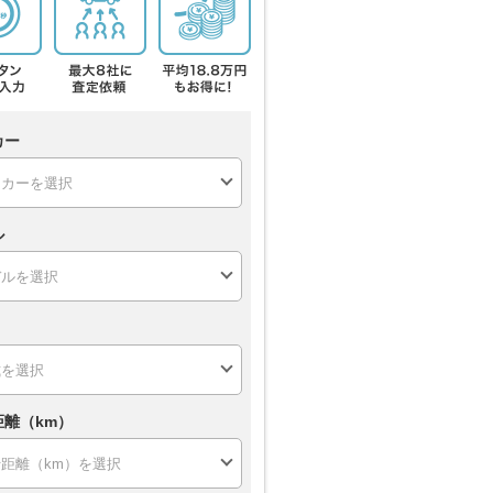
カー
ル
距離（km）