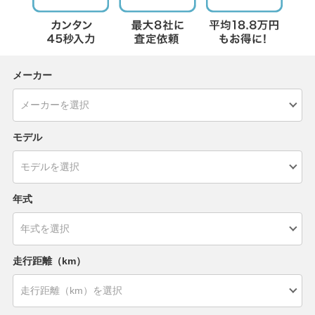
メーカー
モデル
年式
走行距離（km）