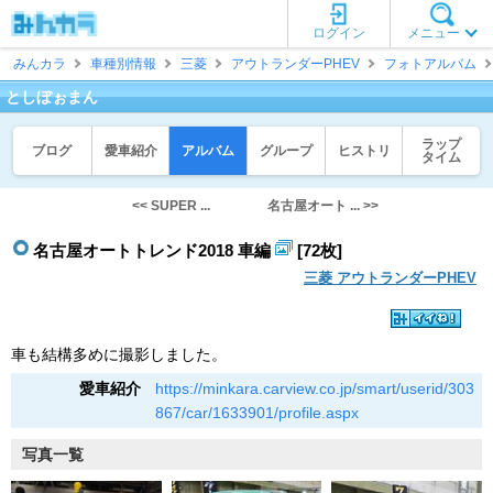
ログイン
メニュー
みんカラ
車種別情報
三菱
アウトランダーPHEV
フォトアルバム
としぼぉまん
ラップ
ブログ
愛車紹介
アルバム
グループ
ヒストリ
タイム
<< SUPER ...
名古屋オート ... >>
名古屋オートトレンド2018 車編
[72枚]
三菱 アウトランダーPHEV
車も結構多めに撮影しました。
愛車紹介
https://minkara.carview.co.jp/smart/userid/303
867/car/1633901/profile.aspx
写真一覧