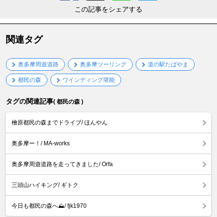
この記事をシェアする
関連タグ
奥多摩周遊道路
奥多摩ツーリング
道の駅たばやま
都民の森
ワインディング堪能
タグの関連記事
( 都民の森 )
檜原都民の森までドライブ/ ほんやん
奥多摩ー！/ MA-works
奥多摩周遊道路を走ってきました/ Orfa
三頭山ハイキング/ ギトク
今日も都民の森へ⛰️/ fjk1970