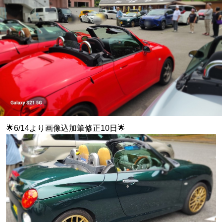
︎🌟︎6/14より画像込加筆修正10日🌟