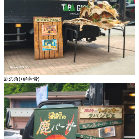
鹿の角(+頭蓋骨)