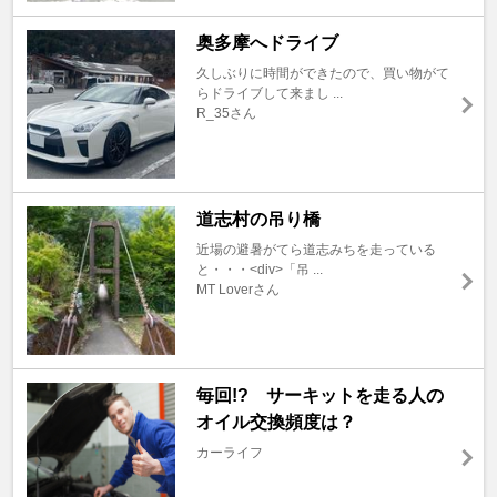
奥多摩へドライブ
久しぶりに時間ができたので、買い物がて
らドライブして来まし ...
R_35さん
道志村の吊り橋
近場の避暑がてら道志みちを走っている
と・・・<div>「吊 ...
MT Loverさん
毎回!? サーキットを走る人の
オイル交換頻度は？
カーライフ