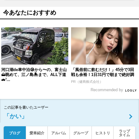
今あなたにおすすめ
河口湖de車中泊😪から〜の、富士山
「風俗前に飲むだけ！」45分で3回
🗻眺めて、江ノ島🏝まで、ALL下道
戦も余裕！1日31円で朝まで絶好調
🚗³...
PR（健商株式会社）
Recommended by
この記事を書いたユーザー
「かい」
ラップ
ブログ
愛車紹介
アルバム
グループ
ヒストリ
タイム