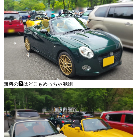
無料の🅿️はどこもめっちゃ混雑‼️