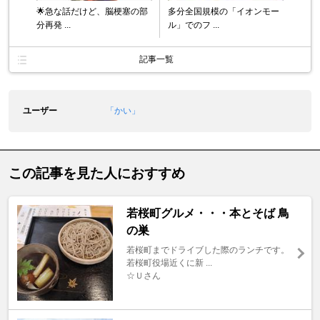
︎🌟急な話だけど、脳梗塞の部
多分全国規模の「イオンモー
分再発 ...
ル」でのフ ...
記事一覧
ユーザー
「かい」
この記事を見た人におすすめ
若桜町グルメ・・・本とそば 鳥
の巣
若桜町までドライブした際のランチです。
若桜町役場近くに新 ...
☆Ｕさん