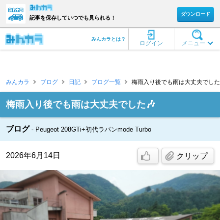
ダウンロード
記事を保存していつでも見られる！
みんカラとは？
ログイン
メニュー
みんカラ
ブログ
日記
ブログ一覧
梅雨入り後でも雨は大丈夫でした🎶
梅雨入り後でも雨は大丈夫でした🎶
ブログ
Peugeot 208GTi+初代ラパンmode Turbo
2026年6月14日
クリップ