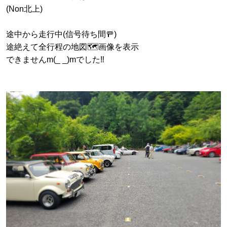
(Non北上)
途中から走行中(信号待ち間🚥)
途絶えて全行程の地図🗺画像を表示
できませんm(_ _)mでした‼️