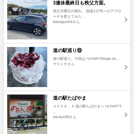
3連休最終日も秩父方面。
祝日月曜日の晴れ。 国道122号へのアプロ
ーチを変えてみた ...
kawaguchi4さん
道の駅巡り⑩
道の駅巡り。今回は <a href='/image.as ...
ヤスミチさん
道の駅たばやま
２０２６．４ 道の駅たばやまへ <a href="/i
...
ma-kun99さん