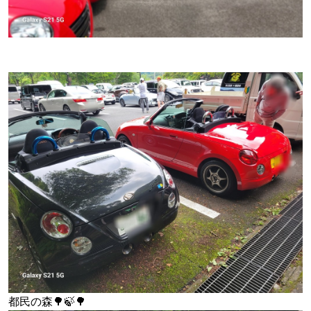
都民の森🌳🍃🌳