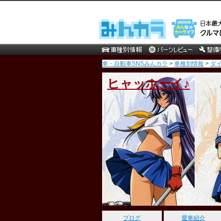
車・自動車SNSみんカラ
>
車種別情報
>
ダ
ヒャッホーイ♪
ブログ
愛車紹介