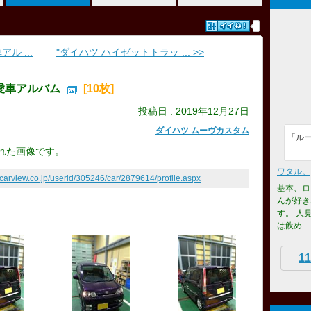
ル ...
"ダイハツ ハイゼットトラッ ... >>
愛車アルバム
[10枚]
投稿日 : 2019年12月27日
ダイハツ ムーヴカスタム
「ル
れた画像です。
ワタル。
.carview.co.jp/userid/305246/car/2879614/profile.aspx
基本、ロ
んが好き
す。 人
は飲め...
11