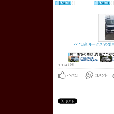
<< "日産 ルークス"の愛車ア
イイね！0件