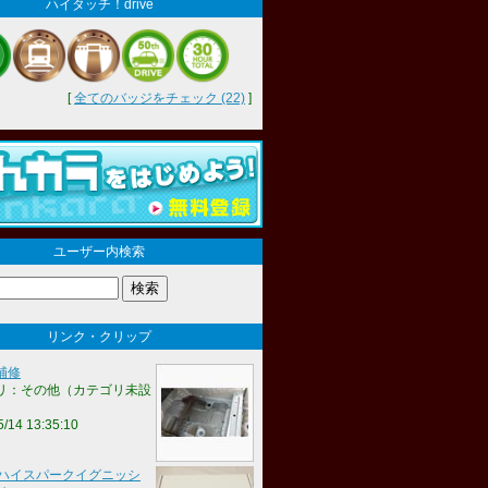
ハイタッチ！drive
[
全てのバッジをチェック (22)
]
ユーザー内検索
リンク・クリップ
補修
リ：その他（カテゴリ未設
5/14 13:35:10
C ハイスパークイグニッシ