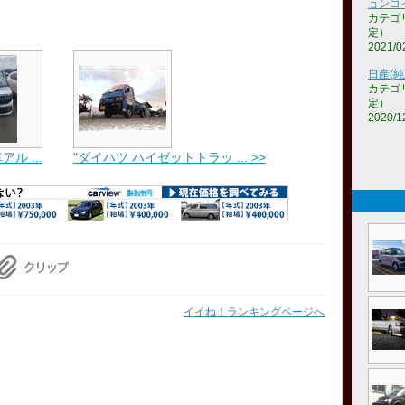
ョンコ
カテゴ
定）
2021/0
日産(純
カテゴ
定）
2020/1
ル ...
"ダイハツ ハイゼットトラッ ... >>
イイね！ランキングページへ