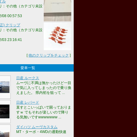
イル
リ：その他（カテゴリ未設
2/08 00:57:53
正) クリップ
リ：その他（カテゴリ未設
2/03 23:16:41
[
他のクリップをチェック
]
愛車一覧
日産 ルークス
ムーヴに不満は無かったけど一目
で気に入ってしまったので乗り換
えました。 県内初を狙って ...
日産 レパード
直すとこいっぱいで困っておりま
すｗ でもそれが楽しいので降り
る気無いですwwwwwww ...
ダイハツ ムーヴカスタム
MT・ターボ・4WDの通勤快速