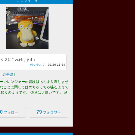
プロフィール
ークスにこれ付けます」
何シテル？
07/20 11:54
[
岩手県
]
ーンレンジャーw 普段はあんまり喋りませ
なことに関してはめちゃくちゃ喋るようで
見知りのようです。 煙草は大嫌いです。 酒
0
79
フォロー
フォロワー