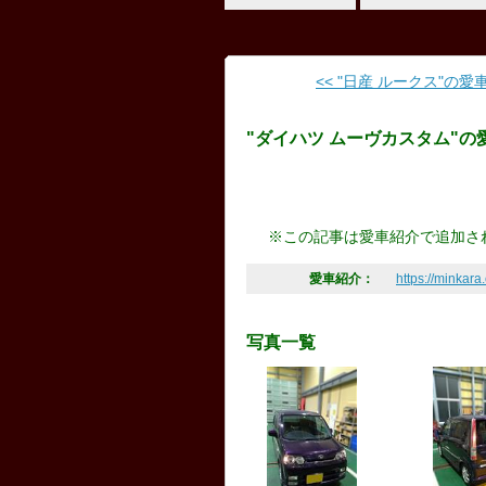
<< "日産 ルークス"の愛車ア
"ダイハツ ムーヴカスタム"の
※この記事は愛車紹介で追加さ
愛車紹介：
https://minkara
写真一覧