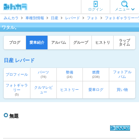
ログイン
メニュー
みんカラ
車種別情報
日産
レパード
フォト
フォトギャラリー一
ワタル。
ラップ
ブログ
愛車紹介
アルバム
グループ
ヒストリ
タイム
日産 レパード
フォトアル
パーツ
整備
燃費
プロフィール
バム
(76)
(24)
(236)
フォトギャラ
クルマレビ
ヒストリー
愛車ログ
買い物
リー
ュー
(5)
無題