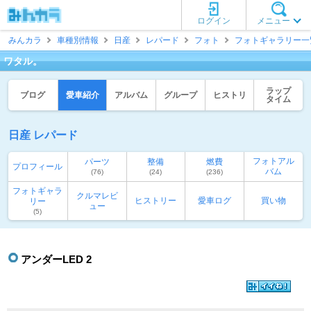
ログイン
メニュー
みんカラ
車種別情報
日産
レパード
フォト
フォトギャラリー一
ワタル。
ラップ
ブログ
愛車紹介
アルバム
グループ
ヒストリ
タイム
日産 レパード
フォトアル
パーツ
整備
燃費
プロフィール
バム
(76)
(24)
(236)
フォトギャラ
クルマレビ
ヒストリー
愛車ログ
買い物
リー
ュー
(5)
アンダーLED 2