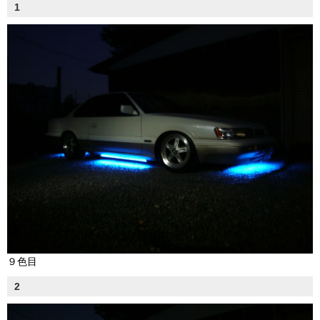
1
９色目
2