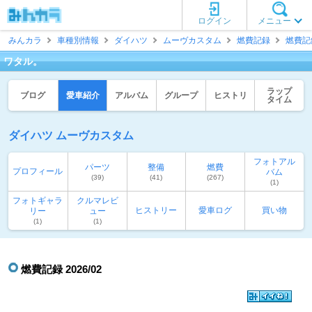
ログイン
メニュー
みんカラ
車種別情報
ダイハツ
ムーヴカスタム
燃費記録
燃費記
ワタル。
ラップ
ブログ
愛車紹介
アルバム
グループ
ヒストリ
タイム
ダイハツ ムーヴカスタム
フォトアル
パーツ
整備
燃費
プロフィール
バム
(39)
(41)
(267)
(1)
フォトギャラ
クルマレビ
ヒストリー
愛車ログ
買い物
リー
ュー
(1)
(1)
燃費記録 2026/02