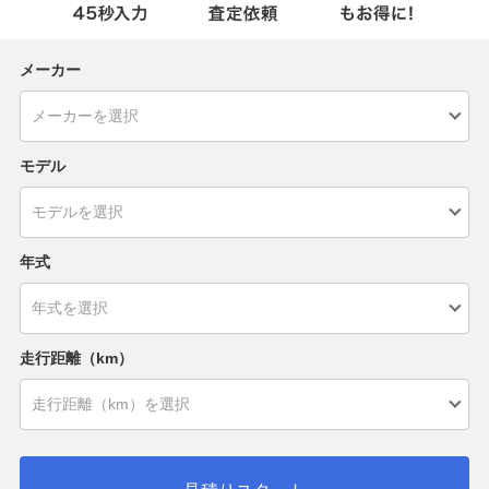
メーカー
モデル
年式
走行距離（km）