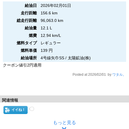
給油日
2026年02月01日
走行距離
156.6 km
総走行距離
96,063.0 km
給油量
12.1 L
燃費
12.94 km/L
燃料タイプ
レギュラー
燃料単価
139 円
給油場所
4号線矢巾SS / 太陽鉱油(株)
クーポン値引2円適用
Posted at 2026/02/01 by
ワタル。
関連情報
イイね！
もっと見る