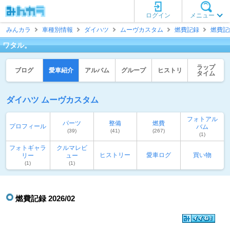
ログイン
メニュー
みんカラ
車種別情報
ダイハツ
ムーヴカスタム
燃費記録
燃費記
ワタル。
ラップ
ブログ
愛車紹介
アルバム
グループ
ヒストリ
タイム
ダイハツ ムーヴカスタム
フォトアル
パーツ
整備
燃費
プロフィール
バム
(39)
(41)
(267)
(1)
フォトギャラ
クルマレビ
ヒストリー
愛車ログ
買い物
リー
ュー
(1)
(1)
燃費記録 2026/02