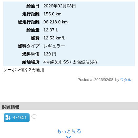
給油日
2026年02月08日
走行距離
155.0 km
総走行距離
96,218.0 km
給油量
12.37 L
燃費
12.53 km/L
燃料タイプ
レギュラー
燃料単価
139 円
給油場所
4号線矢巾SS / 太陽鉱油(株)
クーポン値引2円適用
Posted at 2026/02/08 by
ワタル。
関連情報
イイね！
もっと見る