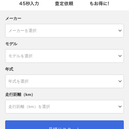
メーカー
モデル
年式
走行距離（km）