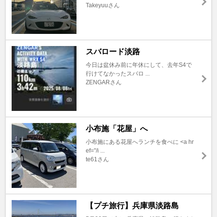
Takeyuuさん
スバロード淡路
今日は盆休み前に年休にして、去年S4で
行けてなかったスバロ ...
ZENGARさん
小布施「花屋」へ
小布施にある花屋へランチを食べに <a hr
ef="/i ...
te61さん
【プチ旅行】兵庫県淡路島