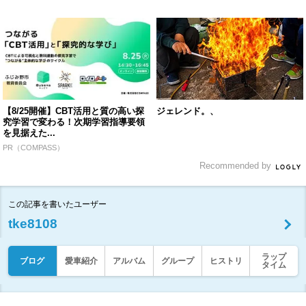
【8/25開催】CBT活用と質の高い探
ジェレンド。、
究学習で変わる！次期学習指導要領
を見据えた...
PR（COMPASS）
Recommended by
この記事を書いたユーザー
tke8108
ラップ
ブログ
愛車紹介
アルバム
グループ
ヒストリ
タイム