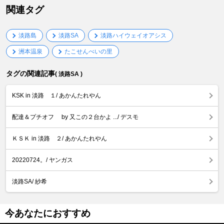
関連タグ
淡路島
淡路SA
淡路ハイウェイオアシス
洲本温泉
たこせんべいの里
タグの関連記事
( 淡路SA )
KSK in 淡路 １/ あかんたれやん
配達＆プチオフ by 又この２台かよ .../ デスモ
ＫＳＫ in 淡路 ２/ あかんたれやん
20220724。/ ヤンガス
淡路SA/ 紗希
今あなたにおすすめ