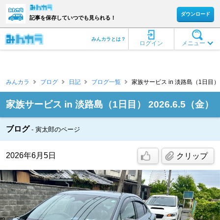
ダウンロード
記事を保存していつでも見られる！
みんカラとは？
ログイン
メニュー
みんカラ
ブログ
日記
ブログ一覧
家族サービス in 淡路島（1日目） 202
家族サービス in 淡路島（1日目） 2026.6.5（金）
ブログ
寅太郎のページ
2026年6月5日
クリップ