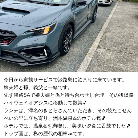
今日から家族サービスで淡路島に泊まりに来ています。
娘夫婦と孫、義父と一緒です。
先ず淡路SAで娘夫婦と孫と待ち合わせし合理、その後淡路
ハイウェイオアシスに移動して散策🎵
ランチは、津名のきとらさんでいただき、その後たこせん
べいの里に立ち寄り、洲本温泉♨️のホテル迄🎵
ホテルでは、温泉♨️を満喫し、美味い夕食に舌鼓でした🎵
トップ画は、私の歴代の相棒🚗です。