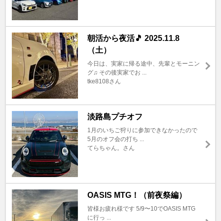
朝活から夜活🎵 2025.11.8
（土）
今日は、実家に帰る途中、先輩とモーニン
グ♫ その後実家でお ...
tke8108さん
淡路島プチオフ
1月のいちご狩りに参加できなかったので
5月のオフ会の打ち ...
てらちゃん。さん
OASIS MTG！（前夜祭編）
皆様お疲れ様です 5/9〜10でOASIS MTG
に行っ ...