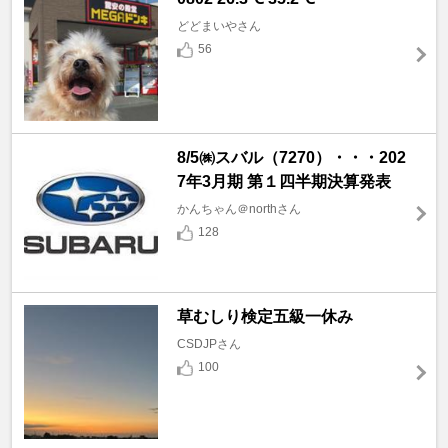
どどまいやさん
56
8/5㈱スバル（7270）・・・202
7年3月期 第１四半期決算発表
かんちゃん＠northさん
128
草むしり検定五級一休み
CSDJPさん
100