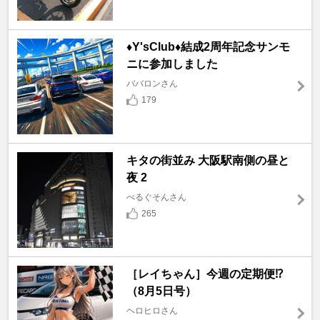
♦️Y'sClub♦️結成2周年記念サンモ
ニに参加しました
ババロンさん
179
キタの街並み 大阪駅南側の昼と
夜 2
べるぐそんさん
265
［レイちゃん］今週の定期便⁉️
（8月5日号）
ヘロヒロさん