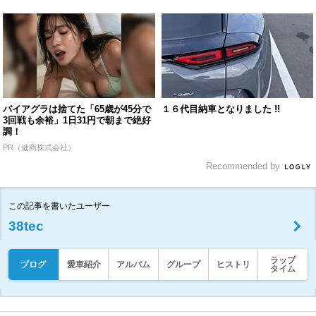
バイアグラは捨てた「65歳が45分で
１６代目納車となりました !!
3回戦も余裕」1日31円で朝まで絶好
調！
PR（健商株式会社）
Recommended by
この記事を書いたユーザー
38tec
ラップ
ブログ
愛車紹介
アルバム
グループ
ヒストリ
タイム