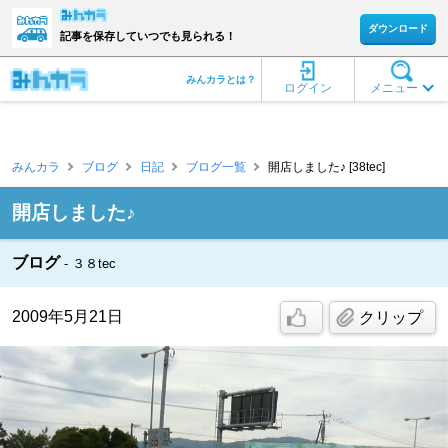
ダウンロード
記事を保存していつでも見られる！
みんカラとは？
ログイン
メニュー
みんカラ
ブログ
日記
ブログ一覧
開店しました♪ [38tec]
開店しました♪
ブログ
３８tec
2009年5月21日
クリップ