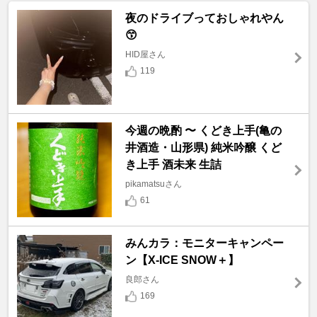
夜のドライブっておしゃれやん
😙
HID屋さん
119
今週の晩酌 〜 くどき上手(亀の
井酒造・山形県) 純米吟醸 くど
き上手 酒未来 生詰
pikamatsuさん
61
みんカラ：モニターキャンペー
ン【X-ICE SNOW＋】
良郎さん
169