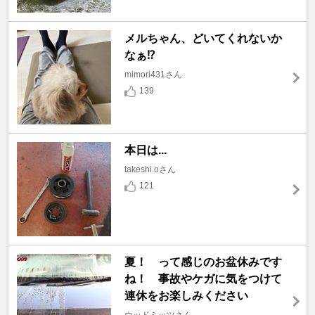
メルちゃん、どいてくれないか
なぁ⁉️
mimori431さん
139
本日は...
takeshi.oさん
121
夏！ って感じのお盆休みです
ね！ 事故やケガに気をつけて
連休をお楽しみください