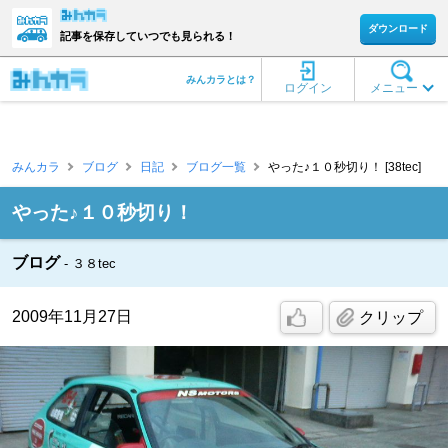
ダウンロード
記事を保存していつでも見られる！
みんカラとは？
ログイン
メニュー
みんカラ
ブログ
日記
ブログ一覧
やった♪１０秒切り！ [38tec]
やった♪１０秒切り！
ブログ
３８tec
2009年11月27日
クリップ