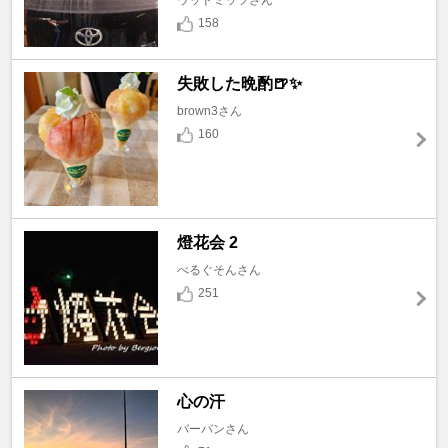
ウッドミッツさん
158
失敗した晩酌🍺✨
brown3さん
160
燈花会 2
べるぐそんさん
251
心の汗
バーバンさん