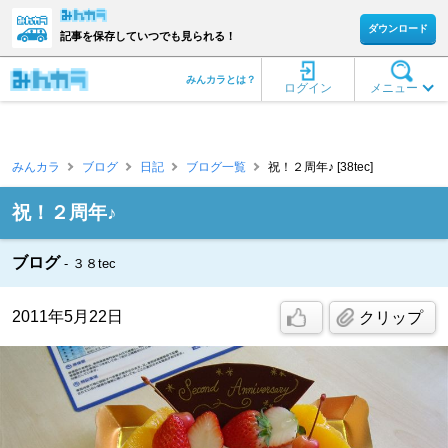
ダウンロード
記事を保存していつでも見られる！
みんカラとは？
ログイン
メニュー
みんカラ
ブログ
日記
ブログ一覧
祝！２周年♪ [38tec]
祝！２周年♪
ブログ
３８tec
2011年5月22日
クリップ