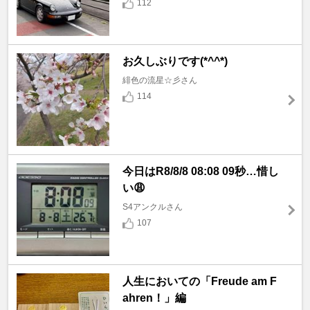
112
お久しぶりです(*^^*)
緋色の流星☆彡さん
114
今日はR8/8/8 08:08 09秒…惜し
い😩
S4アンクルさん
107
人生においての「Freude am F
ahren！」編