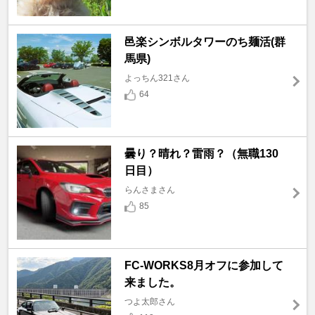
邑楽シンボルタワーのち麺活(群
馬県)
よっちん321さん
64
曇り？晴れ？雷雨？（無職130
日目）
らんさまさん
85
FC-WORKS8月オフに参加して
来ました。
つよ太郎さん