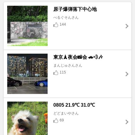
原子爆弾落下中心地
べるぐそんさん
144
東京🗼夜会📸会 🚗💨🎶
まんじゅさんさん
115
0805 21.9℃ 31.0℃
どどまいやさん
69