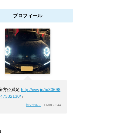
プロフィール
全方位満足
http://cvw.jp/b/30698
/47332130/
」
何シテル？
11/08 23:44
]