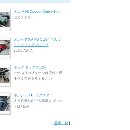
ミニ MINI Cooper Convertible
セカンドかー
メルセデスAMG CLAクラス シ
ューティングブレーク
2回目の購入
ホンダ ダックス125
一年ぶりのリターンは原付２種
小さくておもちゃみたい
ポルシェ 718 ボクスター
３ヶ月落ちの中古車購入 ポルシ
ェは4台目
[
愛車一覧
]