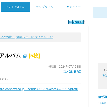
フォトアルバム
ラップタイム
▼メニュー
Z"の愛 ...
"ポルシェ 718 ケイマン ... >>
車アルバム
[5枚]
投稿日 : 2024年07月23日
「
スバル BRZ
70
像です。
kara.carview.co.jp/userid/3069870/car/3623007/profil
nrt50
[
千葉県