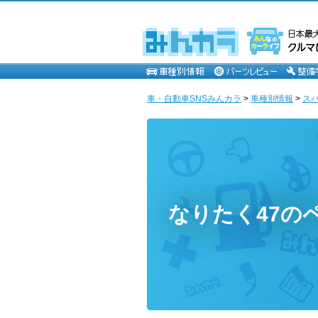
車・自動車SNSみんカラ
>
車種別情報
>
ス
なりたく47の