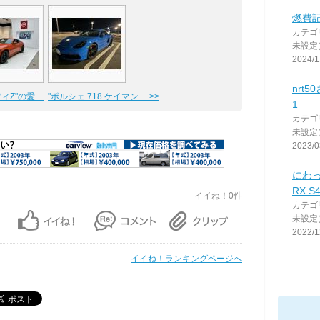
燃費記録
カテゴ
未設定
2024/1
nrt
Z"の愛 ...
"ポルシェ 718 ケイマン ... >>
1
カテゴ
未設定
2023/0
にわ
RX S
イイね！0件
カテゴ
未設定
2022/1
イイね！ランキングページへ