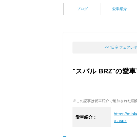
ブログ
愛車紹介
<< "日産 フェアレディ
"スバル BRZ"の愛
※この記事は愛車紹介で追加された画
https://min
愛車紹介：
e.aspx