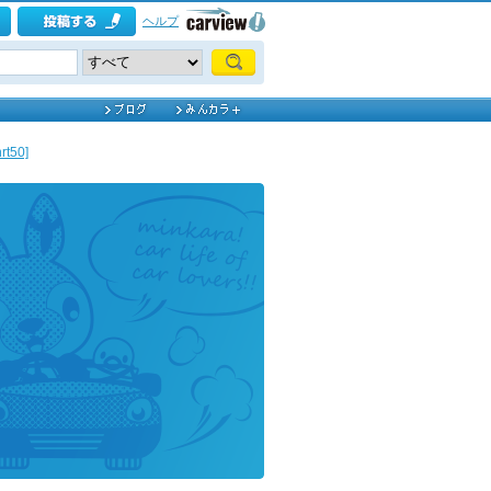
ヘルプ
t50]