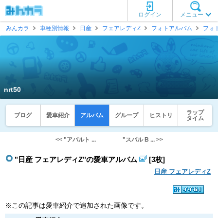
ログイン
メニュー
みんカラ
車種別情報
日産
フェアレディZ
フォトアルバム
フォ
nrt50
ラップ
ブログ
愛車紹介
アルバム
グループ
ヒストリ
タイム
<< "アバルト ...
"スバル B ... >>
"日産 フェアレディZ"の愛車アルバム
[3枚]
日産 フェアレディZ
※この記事は愛車紹介で追加された画像です。