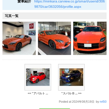
愛車紹介
https://minkara.carview.co.jp/smart/userid/306
9870/car/3632056/profile.aspx
写真一覧
<< "アバルト ...
"スバル B ... >>
Posted at 2024年08月19日 by
nrt50