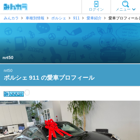
ログイン
メニュー
みんカラ
車種別情報
ポルシェ
911
愛車紹介
愛車プロフィール [nr
nrt50
nrt50
ポルシェ 911 の愛車プロフィール