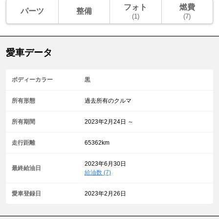
フォト
燃費
パーツ
整備
(1)
(7)
愛車データ
ボディーカラー
黒
所有形態
過去所有のクルマ
所有期間
2023年2月24日 ～
走行距離
65362km
2023年6月30日
最終給油日
給油数 (7)
愛車登録日
2023年2月26日