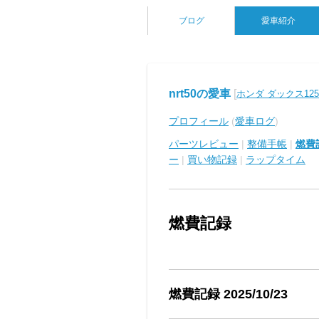
ブログ
愛車紹介
nrt50の愛車
[
ホンダ ダックス125
プロフィール
(
愛車ログ
)
パーツレビュー
|
整備手帳
|
燃費記
ー
|
買い物記録
|
ラップタイム
燃費記録
燃費記録 2025/10/23