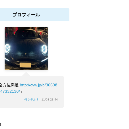
プロフィール
全方位満足
http://cvw.jp/b/30698
/47332130/
」
何シテル？
11/08 23:44
]