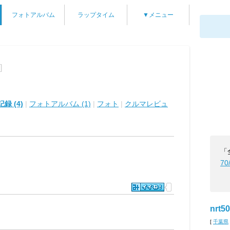
フォトアルバム
ラップタイム
▼メニュー
]
録 (4)
|
フォトアルバム (1)
|
フォト
|
クルマレビュ
「
70
nrt50
[
千葉県