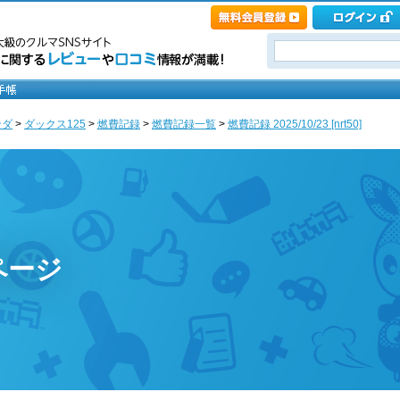
ンダ
>
ダックス125
>
燃費記録
>
燃費記録一覧
>
燃費記録 2025/10/23 [nrt50]
ページ