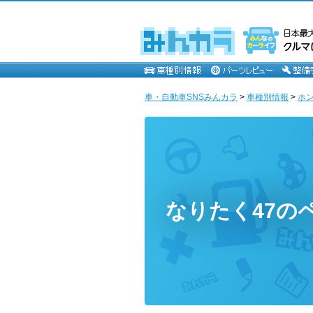
車・自動車SNSみんカラ
>
車種別情報
>
ホ
なりたく47の