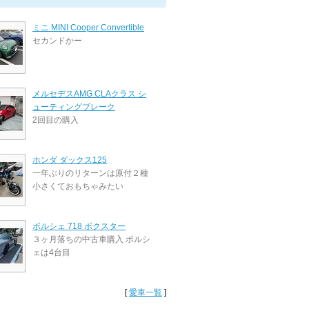
ミニ MINI Cooper Convertible
セカンドかー
メルセデスAMG CLAクラス シ
ューティングブレーク
2回目の購入
ホンダ ダックス125
一年ぶりのリターンは原付２種
小さくておもちゃみたい
ポルシェ 718 ボクスター
３ヶ月落ちの中古車購入 ポルシ
ェは4台目
[
愛車一覧
]