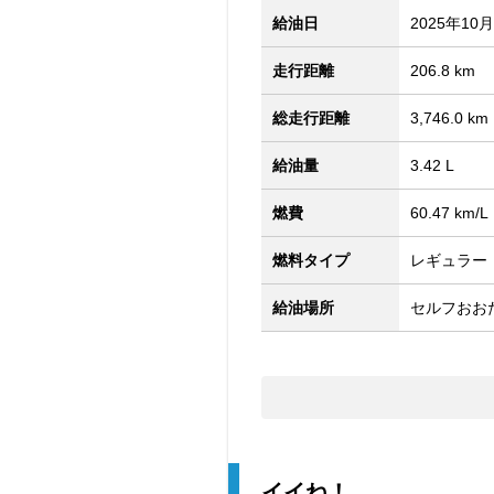
給油日
2025年10
走行距離
206.8 km
総走行距離
3,746.0 km
給油量
3.42 L
燃費
60.47 km/L
燃料タイプ
レギュラー
給油場所
セルフおおた
イイね！