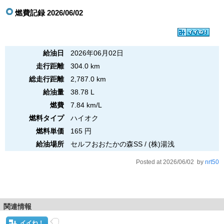
燃費記録 2026/06/02
給油日
2026年06月02日
走行距離
304.0 km
総走行距離
2,787.0 km
給油量
38.78 L
燃費
7.84 km/L
燃料タイプ
ハイオク
燃料単価
165 円
給油場所
セルフおおたかの森SS / (株)湯浅
Posted at 2026/06/02 by
nrt50
関連情報
イイね！