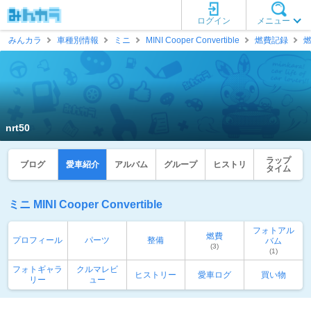
ログイン
メニュー
みんカラ
車種別情報
ミニ
MINI Cooper Convertible
燃費記録
nrt50
ラップ
ブログ
愛車紹介
アルバム
グループ
ヒストリ
タイム
ミニ MINI Cooper Convertible
フォトアル
燃費
プロフィール
パーツ
整備
バム
(3)
(1)
フォトギャラ
クルマレビ
ヒストリー
愛車ログ
買い物
リー
ュー