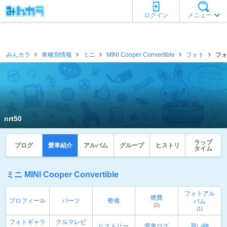
ログイン
メニュー
みんカラ
車種別情報
ミニ
MINI Cooper Convertible
フォト
フォ
nrt50
ラップ
ブログ
愛車紹介
アルバム
グループ
ヒストリ
タイム
ミニ MINI Cooper Convertible
フォトアル
燃費
プロフィール
パーツ
整備
バム
(3)
(1)
フォトギャラ
クルマレビ
ヒストリー
愛車ログ
買い物