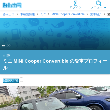
ログイン
メニュー
みんカラ
車種別情報
ミニ
MINI Cooper Convertible
愛車紹介
愛
nrt50
nrt50
ミニ MINI Cooper Convertible の愛車プロフィー
ル