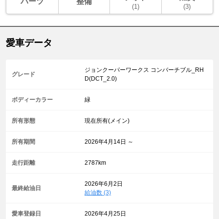
パーツ
整備
(1)
(3)
愛車データ
ジョンクーパーワークス コンバーチブル_RH
グレード
D(DCT_2.0)
ボディーカラー
緑
所有形態
現在所有(メイン)
所有期間
2026年4月14日 ～
走行距離
2787km
2026年6月2日
最終給油日
給油数 (3)
愛車登録日
2026年4月25日