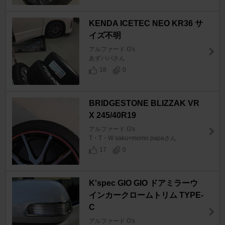
KENDA ICETEC NEO KR36 サ
イズ不明
アルファード G's
あずパパさん
18
0
BRIDGESTONE BLIZZAK VR
X 245/40R19
アルファード G's
T・T・W saku×momo papaさん
17
0
K'spec GIO GIO ドアミラーウ
インカークロームトリム TYPE-
C
アルファード G's