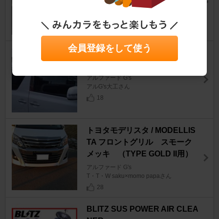
くーティンコッジさん
4
会員登録をして使う
ヤフオク メッキピラーパネル
8点セット
アルファード G's
アルG's大工さん
18
トヨタモデリスタ / MODELLIS
TA フロントグリル スモーク
メッキ （TYPE GOLD II用）
アルファード G's
T・T・W saku×momo papaさん
28
BLITZ SUS POWER AIR CLEA