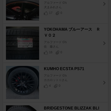
アルファード G's
犬まみれさん
17
0
YOKOHAMA ブルーアース Ｒ
Ｖ０２
アルファード G's
佐 藤さん
16
0
KUMHO ECSTA PS71
アルファード G's
カカロット☆さん
4
0
BRIDGESTONE BLIZZAK BLI