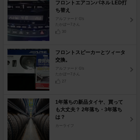
フロントエアコンパネル LED打
ち替え
アルファード G's
たかぼー7さん
30
フロントスピーカーとツィータ
交換。
アルファード G's
たかぼー7さん
27
1年落ちの新品タイヤ、買って
も大丈夫？ 2年落ち・3年落ち
は？
カーライフ