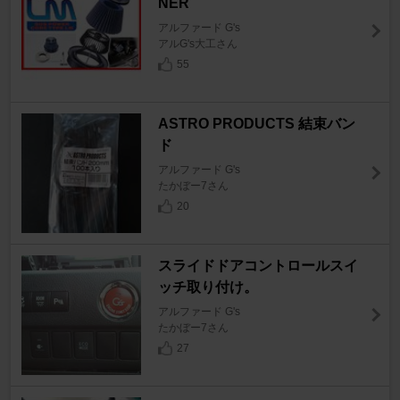
NER
アルファード G's
アルG's大工さん
55
ASTRO PRODUCTS 結束バン
ド
アルファード G's
たかぼー7さん
20
スライドドアコントロールスイ
ッチ取り付け。
アルファード G's
たかぼー7さん
27