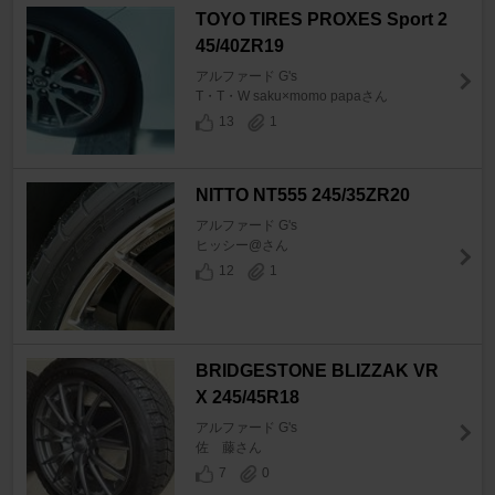
TOYO TIRES PROXES Sport 2
45/40ZR19
アルファード G's
T・T・W saku×momo papaさん
13
1
NITTO NT555 245/35ZR20
アルファード G's
ヒッシー@さん
12
1
BRIDGESTONE BLIZZAK VR
X 245/45R18
アルファード G's
佐 藤さん
7
0