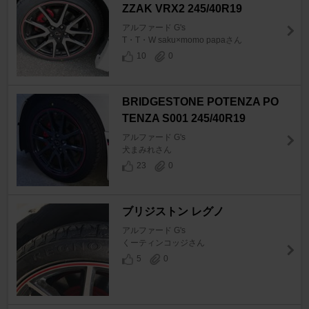
ZZAK VRX2 245/40R19
アルファード G's
T・T・W saku×momo papaさん
10
0
BRIDGESTONE POTENZA PO
TENZA S001 245/40R19
アルファード G's
犬まみれさん
23
0
ブリジストン レグノ
アルファード G's
くーティンコッジさん
5
0