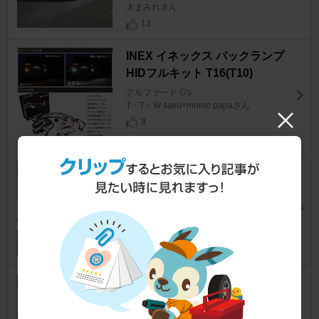
犬まみれさん
13
INEX イネックス バックランプ
HIDフルキット T16(T10)
アルファード G's
T・T・W saku×momo papaさん
8
COMTEC ZEROシリーズ ZER
O 83V
アルファード G's
たかぼー7さん
15
トヨタ(純正) 30セルシオ純正キ
ャリパー
アルファード G's