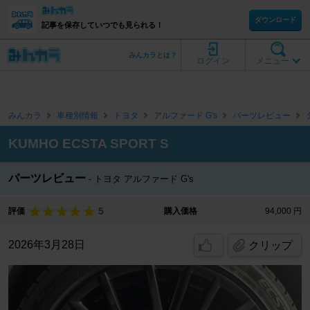
ダウンロード
記事を保存していつでも見られる！
みんカラとは？
ログイン
メニュー
みんカラ
車種別情報
トヨタ
アルファード G's
パーツレビュー
KUMHO ECSTA SPORT S
パーツレビュー
トヨタ アルファード G's
5
評価
購入価格
94,000 円
2026年3月28日
クリップ