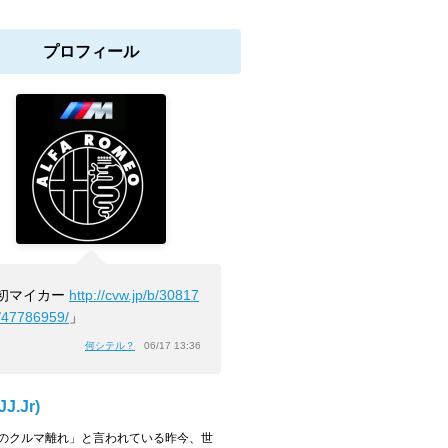
プロフィール
初マイカー
http://cvw.jp/b/30817
/47786959/
」
何シテル？
06/17 13:36
J.Jr)
のクルマ離れ」と言われている昨今、世