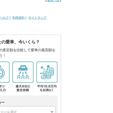
[
愛車一覧
]
ヘルプ
｜
利用規約
｜
サイトマップ
たの愛車、今いくら？
の査定額を比較して愛車の最高額を
う！
カー