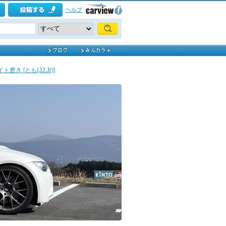
ヘルプ
磨き [とも(JJ.Jr)]