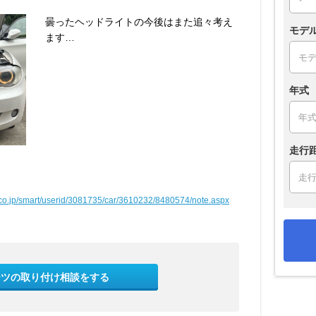
曇ったヘッドライトの今後はまた追々考え
モデ
ます…
年式
走行
w.co.jp/smart/userid/3081735/car/3610232/8480574/note.aspx
ーツの取り付け相談をする