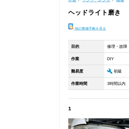
外装
ランプ、レンズ
補修
ヘッドライト磨き
他の整備手帳を見る
目的
修理・故障
作業
DIY
難易度
初級
作業時間
3時間以内
1