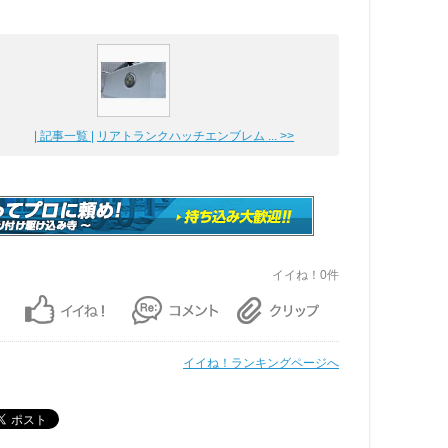
| 記事一覧 |
リアトランクハッチエンブレム ... >>
イイね！0件
イイね！ランキングページへ