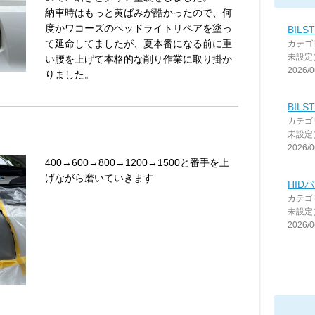
納車時はもっと黄ばみが酷かったので、何
度かワコーズのヘッドライトリペアを塗っ
BILST
て延命してましたが、夏本番になる前に重
カテゴ
未設定
い腰を上げて本格的な削り作業に取り掛か
2026/0
りました。
BILST
カテゴ
未設定
2026/0
400→600→800→1200→1500と番手を上
げながら磨いていきます
HID
カテゴ
未設定
2026/0