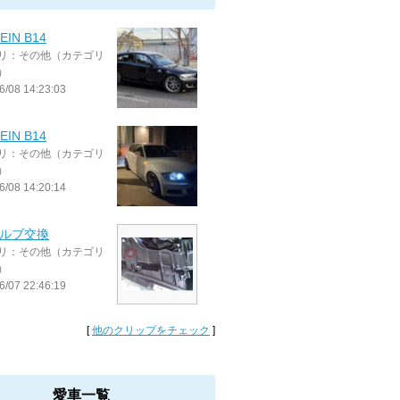
EIN B14
リ：その他（カテゴリ
）
6/08 14:23:03
EIN B14
リ：その他（カテゴリ
）
6/08 14:20:14
バルブ交換
リ：その他（カテゴリ
）
6/07 22:46:19
[
他のクリップをチェック
]
愛車一覧