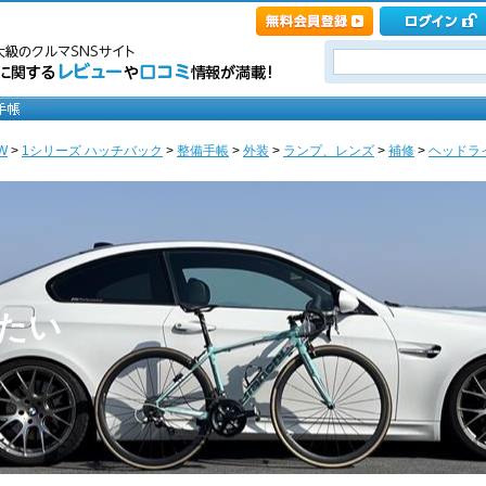
W
>
1シリーズ ハッチバック
>
整備手帳
>
外装
>
ランプ、レンズ
>
補修
>
ヘッドライト
りたい