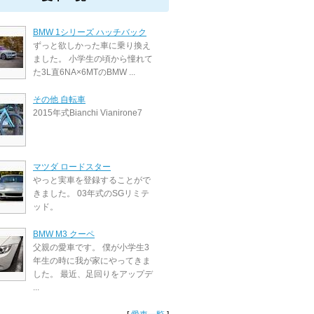
BMW 1シリーズ ハッチバック
ずっと欲しかった車に乗り換え
ました。 小学生の頃から憧れて
た3L直6NA×6MTのBMW ...
その他 自転車
2015年式Bianchi Vianirone7
マツダ ロードスター
やっと実車を登録することがで
きました。 03年式のSGリミテ
ッド。
BMW M3 クーペ
父親の愛車です。 僕が小学生3
年生の時に我が家にやってきま
した。 最近、足回りをアップデ
...