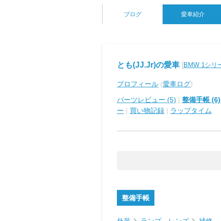
ブログ
愛車紹介
とも(JJ.Jr)の愛車
[
BMW 1シ
プロフィール
(
愛車ログ
)
パーツレビュー (5)
|
整備手帳 (6)
ー
|
買い物記録
|
ラップタイム
整備手帳