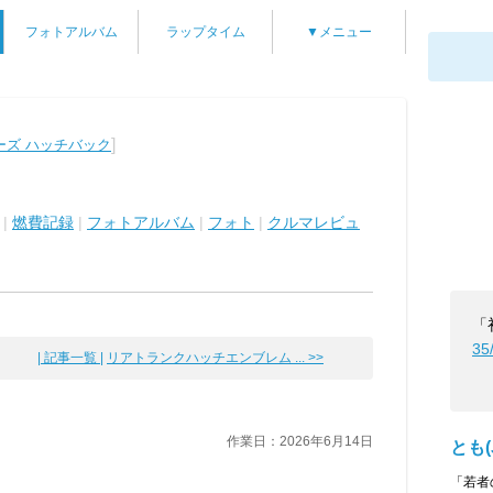
フォトアルバム
ラップタイム
▼メニュー
]
リーズ ハッチバック
|
燃費記録
|
フォトアルバム
|
フォト
|
クルマレビュ
「
35
| 記事一覧 |
リアトランクハッチエンブレム ... >>
作業日：2026年6月14日
とも(J
「若者