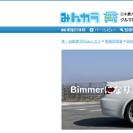
車・自動車SNSみんカラ
>
車種別情報
>
BM
Bimmerにな