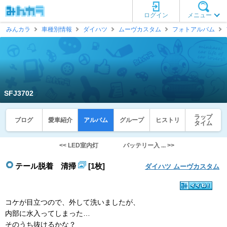
ログイン
メニュー
みんカラ
車種別情報
ダイハツ
ムーヴカスタム
フォトアルバム
SFJ3702
ラップ
ブログ
愛車紹介
アルバム
グループ
ヒストリ
タイム
<< LED室内灯
バッテリー入 ... >>
テール脱着 清掃
[1枚]
ダイハツ ムーヴカスタム
コケが目立つので、外して洗いましたが、
内部に水入ってしまった…
そのうち抜けるかな？