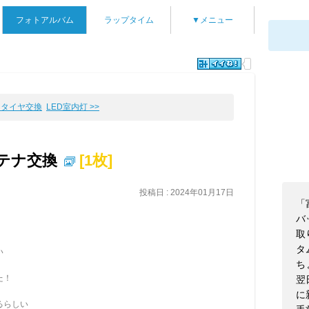
フォトアルバム
ラップタイム
▼メニュー
< タイヤ交換
LED室内灯 >>
テナ交換
[1枚]
投稿日 : 2024年01月17日
「
、
バ
取
タ
い
ち
た！
翌
に
るらしい