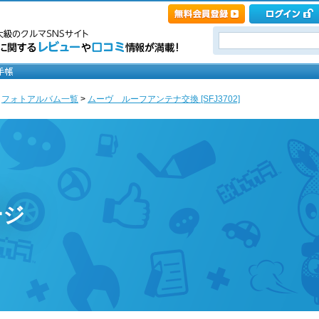
>
フォトアルバム一覧
>
ムーヴ ルーフアンテナ交換 [SFJ3702]
ージ