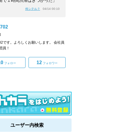
前で１時間渋滞はきつかった」
何シテル？
04/14 00:10
702
]
3702です。よろしくお願いします。 会社員
団員！
10
12
フォロー
フォロワー
ユーザー内検索