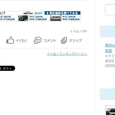
イイね！0件
車内
置図
イイね！ランキングページへ
カテゴ
未設定
2023/0