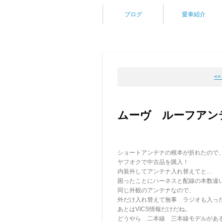
ブログ
愛車紹介
<
ムーヴ ルーフアン
ショートアンテナの根本が折れたので
ヤフオクで中古品を購入！
内装外してアンテナ入れ替えてと…
困ったことにハーネスと配線の本数違
同じ外観のアンテナなので、
外だけ入れ替えて無事 ラジオも入っ
あとはVICS情報だけだね。
どうやら 二本線 三本線モデルがあ