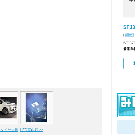
手
SFJ3
[
新潟県
SFJ
兼消防
< タイヤ交換
LED室内灯 >>