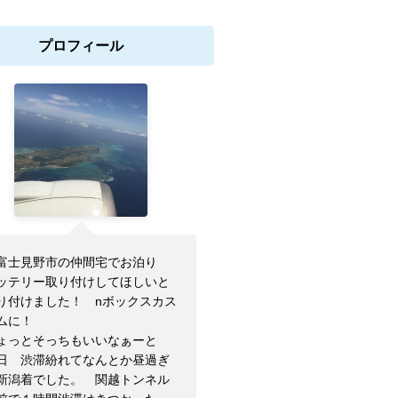
プロフィール
富士見野市の仲間宅でお泊り
ッテリー取り付けしてほしいと
り付けました！ nボックスカス
ムに！
ょっとそっちもいいなぁーと
日 渋滞紛れてなんとか昼過ぎ
新潟着でした。 関越トンネル