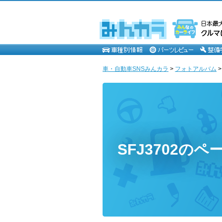
車・自動車SNSみんカラ
>
フォトアルバム
SFJ3702のペ