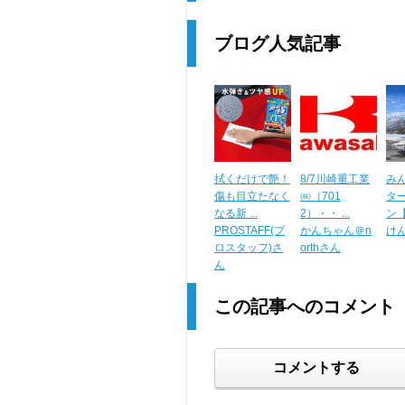
ブログ人気記事
拭くだけで艶！
8/7川崎重工業
み
傷も目立たなく
㈱（701
タ
なる新 ...
2）・・ ...
ン【X
PROSTAFF(プ
かんちゃん＠n
けん
ロスタッフ)さ
orthさん
ん
この記事へのコメント
コメントする