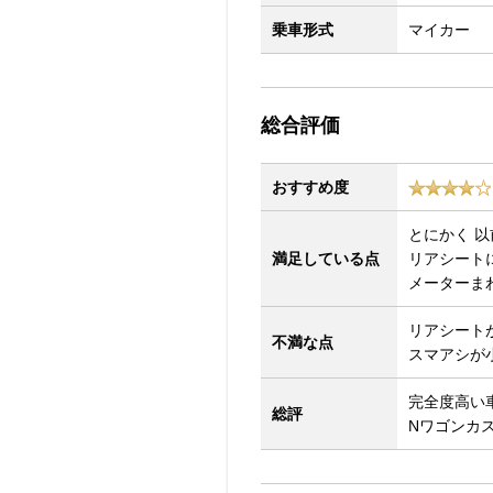
乗車形式
マイカー
総合評価
おすすめ度
とにかく 
満足している点
リアシート
メーターまわ
リアシート
不満な点
スマアシが
完全度高い
総評
Nワゴンカ