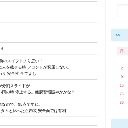
<<
4
日
以前のスイフトより広い！
に人を載せる時 フロントが窮屈しない。
2
り 安全性 全てよし
9
16
が分割スライドが
小雨の時 停止する。離脱警報賑やかかな？
23
30
車なので、95点ですね。
スタムと比べたら内装 安全面では有利！