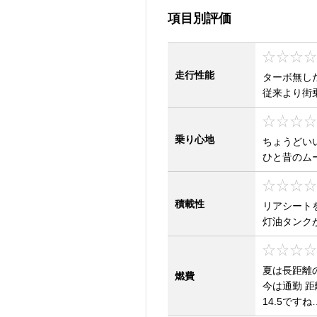
項目別評価
走行性能
ターボ無し
従来より街
乗り心地
ちょうどい
ひと昔のム
積載性
リアシート
灯油タンク
夏は長距離
燃費
今は通勤 
14.5ですね