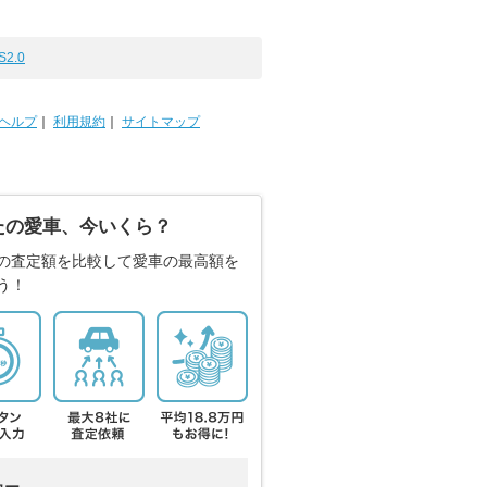
S2.0
ヘルプ
｜
利用規約
｜
サイトマップ
たの愛車、今いくら？
の査定額を比較して愛車の最高額を
う！
カー