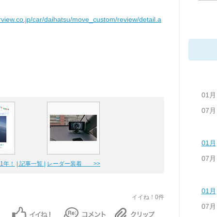
rview.co.jp/car/daihatsu/move_custom/review/detail.a
01月
07月
01月
07月
歴1年！
| 記事一覧 |
レーダー装着 >>
01月
イイね！0件
07月