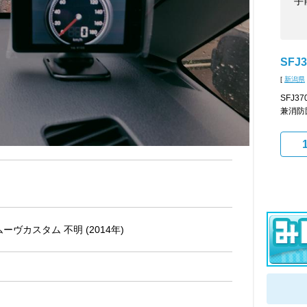
手
SFJ3
[
新潟県
SFJ
兼消防
ムーヴカスタム 不明 (2014年)