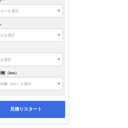
ル
距離（km）
見積りスタート