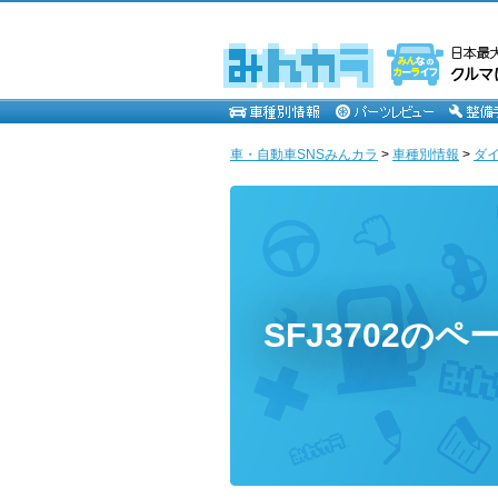
車・自動車SNSみんカラ
>
車種別情報
>
ダ
SFJ3702のペ