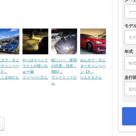
モデ
年式
んカラ：モニ
やっぱりヘッド
眩しい！ 夜間
みんカラ：モニ
ーキャンペー
ライトが暗いな
の作業・洗車・
ターキャンペー
 ...
ぁ〜😂
BBQ ...
ン【X ...
走行
こまstiさん
コッペパパさん
ウッドミッツさ
らんさまさん
ん