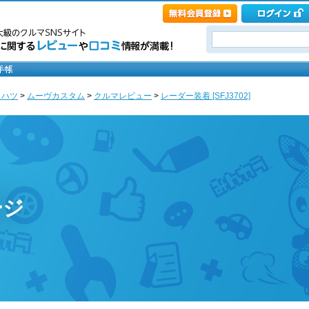
イハツ
>
ムーヴカスタム
>
クルマレビュー
>
レーダー装着 [SFJ3702]
ージ