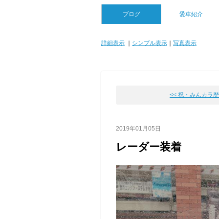
ブログ
愛車紹介
詳細表示
｜
シンプル表示
｜
写真表示
<< 祝・みんカラ
2019年01月05日
レーダー装着