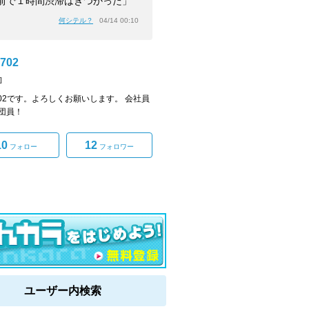
前で１時間渋滞はきつかった」
何シテル？
04/14 00:10
702
]
3702です。よろしくお願いします。 会社員
団員！
10
12
フォロー
フォロワー
ユーザー内検索