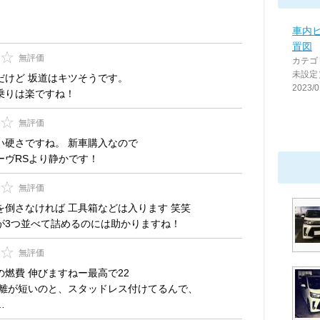
車内
置図
無評価
カテゴ
未設定
だけど 坂道はキツそうです。
2023/0
乗りは楽ですね！
無評価
い硬さですね。 新車購入なので
ーヴRSより静かです！
無評価
を倒さなければ 工具箱などは入ります 笑笑
が3つ並べて詰めるのには助かりますね！
無評価
の燃費 伸びますねー最高で22
距離が短いのと、スタッドレス付けてるんで、
…