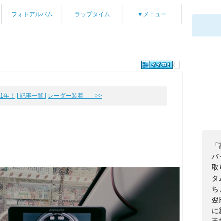
フォトアルバム
ラップタイム
▼メニュー
歴1年！
| 記事一覧 |
レーダー装着 >>
「
バ
取
タ
ち
翌
に