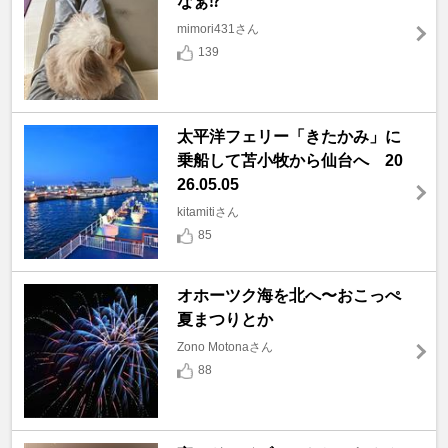
なぁ⁉️
mimori431さん
139
太平洋フェリー「きたかみ」に
乗船して苫小牧から仙台へ 20
26.05.05
kitamitiさん
85
オホーツク海を北へ〜おこっぺ
夏まつりとか
Zono Motonaさん
88