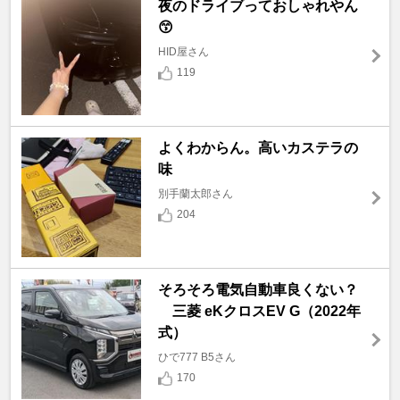
夜のドライブっておしゃれやん
😙
HID屋さん
119
よくわからん。高いカステラの
味
別手蘭太郎さん
204
そろそろ電気自動車良くない？
三菱 eKクロスEV G（2022年
式）
ひで777 B5さん
170