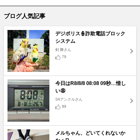
ブログ人気記事
デジポリス👮詐欺電話ブロック
システム
剣 舞さん
79
今日はR8/8/8 08:08 09秒…惜し
い😩
S4アンクルさん
99
メルちゃん、どいてくれないか