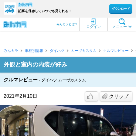
ダウンロード
記事を保存していつでも見られる！
みんカラとは？
ログイン
メニュー
みんカラ
車種別情報
ダイハツ
ムーヴカスタム
クルマレビュー
外観と室内の内装が好み
クルマレビュー
ダイハツ ムーヴカスタム
2021年2月10日
クリップ