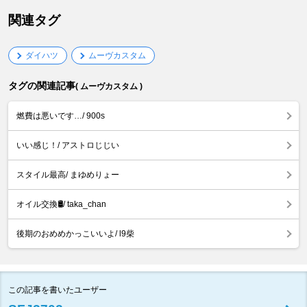
関連タグ
ダイハツ
ムーヴカスタム
タグの関連記事
( ムーヴカスタム )
燃費は悪いです…/ 900s
いい感じ！/ アストロじじい
スタイル最高/ まゆめりょー
オイル交換🛢️/ taka_chan
後期のおめめかっこいいよ/ l9柴
この記事を書いたユーザー