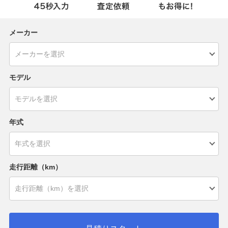
メーカー
モデル
年式
走行距離（km）