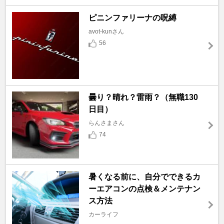
ピニンファリーナの呪縛
avot-kunさん
56
曇り？晴れ？雷雨？（無職130
日目）
らんさまさん
74
暑くなる前に、自分でできるカ
ーエアコンの点検＆メンテナン
ス方法
カーライフ