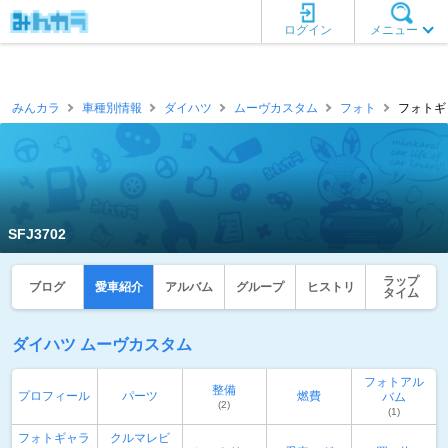
ログイン
メニュー
みんカラ
車種別情報
ダイハツ
ムーヴカスタム
フォト
フォトギャ
SFJ3702
ラップ
ブログ
愛車紹介
アルバム
グループ
ヒストリ
タイム
ダイハツ ムーヴカスタム
フォトアル
整備
プロフィール
パーツ
燃費
バム
(2)
(1)
フォトギャラ
クルマレビ