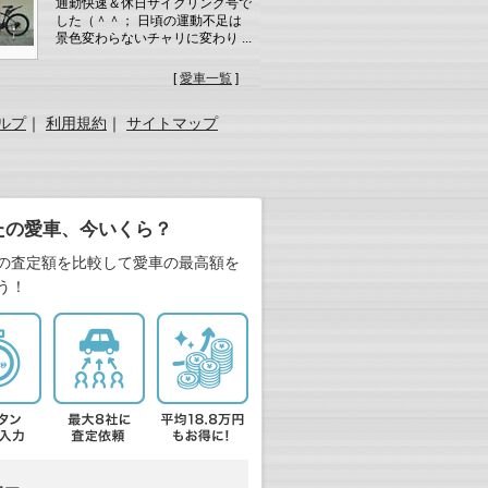
通勤快速＆休日サイクリング号で
した（＾＾； 日頃の運動不足は
景色変わらないチャリに変わり ...
[
愛車一覧
]
ルプ
｜
利用規約
｜
サイトマップ
たの愛車、今いくら？
の査定額を比較して愛車の最高額を
う！