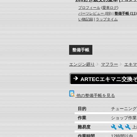
プロフィール
(
愛車ログ
)
パーツレビュー (89)
|
整備手帳 (11)
い物記録
|
ラップタイム
整備手帳
エンジン廻り
マフラー
エキマ
ARTECエキマニ交換
他の整備手帳を見る
目的
チューニング
作業
ショップ作業
難易度
上
作業時間
12時間以内