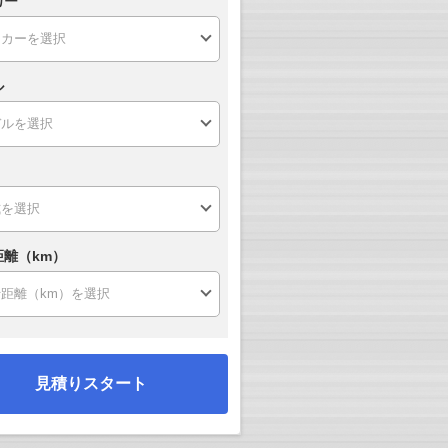
カー
ル
距離（km）
見積りスタート