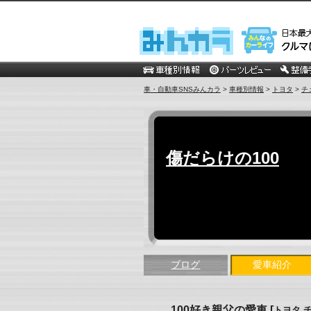
車・自動車SNSみんカラ
>
車種別情報
>
トヨタ
>
チ
傷だらけの100
ブログ
愛車紹介
100好き親父の愛車
[
トヨタ 