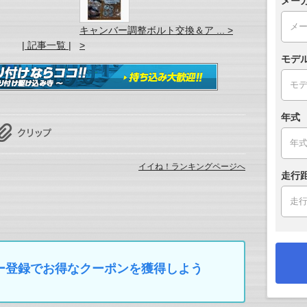
メー
キャンバー調整ボルト交換＆ア ... >
| 記事一覧 |
>
モデ
年式
イイね！ランキングページへ
走行
マイカー登録でお得なクーポンを獲得しよう