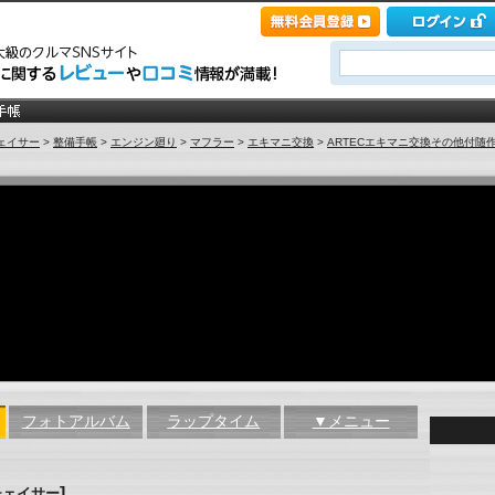
ェイサー
>
整備手帳
>
エンジン廻り
>
マフラー
>
エキマニ交換
>
ARTECエキマニ交換その他付随作業
フォトアルバム
ラップタイム
▼メニュー
]
チェイサー