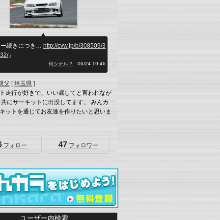
ロー続きにつき…
http://cvw.jp/b/308509/3
32/
」
何シテル？
06/24 19:46
き親父
[
埼玉県
]
ト走行が好きで、いい歳してと言われなが
と共にサーキットに出没してます。 みんカ
キットを通じてお友達を作りたいと思いま
6
47
フォロー
フォロワー
ユーザー内検索