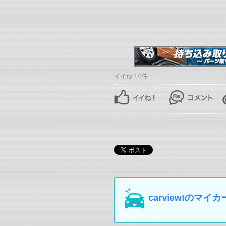
イイね！0件
carview!の