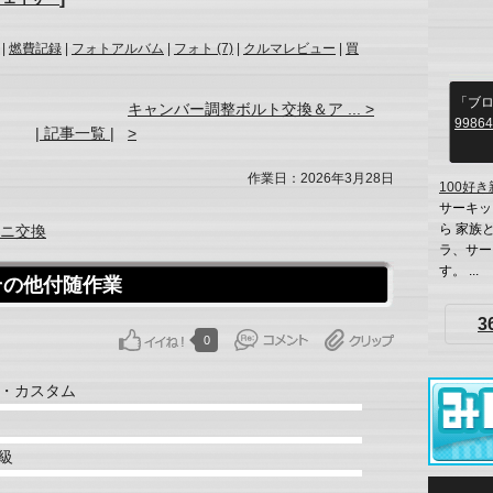
|
燃費記録
|
フォトアルバム
|
フォト (7)
|
クルマレビュー
|
買
「ブ
キャンバー調整ボルト交換＆ア ... >
99864
| 記事一覧 |
>
作業日：2026年3月28日
100好
サーキッ
ら 家族
ニ交換
ラ、サー
す。 ...
その他付随作業
3
0
・カスタム
級