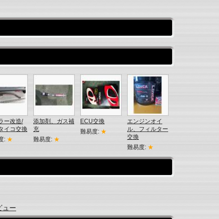
ラー改造/
添加剤、ガス補
ECU交換
エンジンオイ
タイコ交換
充
ル、フィルター
難易度:
★
交換
度:
★
難易度:
★
難易度:
★
ビュー