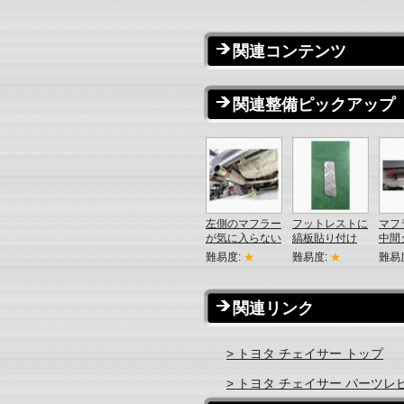
関連コンテンツ
関連整備ピックアップ
左側のマフラー
フットレストに
マフ
が気に入らない
縞板貼り付け
中間
難易度:
★
難易度:
★
難易
関連リンク
> トヨタ チェイサー トップ
> トヨタ チェイサー パーツレ