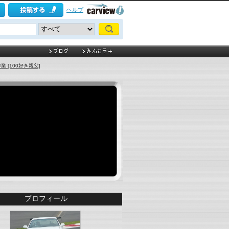
ヘルプ
 [100好き親父]
プロフィール