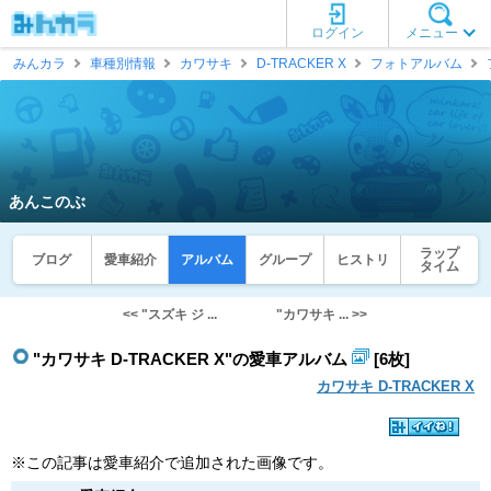
ログイン
メニュー
みんカラ
車種別情報
カワサキ
D-TRACKER X
フォトアルバム
あんこのぶ
ラップ
ブログ
愛車紹介
アルバム
グループ
ヒストリ
タイム
<< "スズキ ジ ...
"カワサキ ... >>
"カワサキ D-TRACKER X"の愛車アルバム
[6枚]
カワサキ D-TRACKER X
※この記事は愛車紹介で追加された画像です。