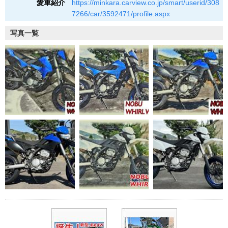
愛車紹介
https://minkara.carview.co.jp/smart/userid/308
7266/car/3592471/profile.aspx
写真一覧