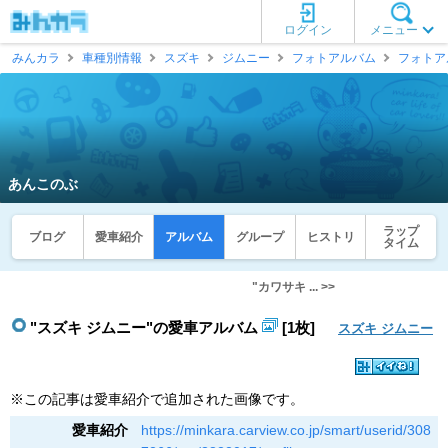
ログイン
メニュー
みんカラ
車種別情報
スズキ
ジムニー
フォトアルバム
フォトア
あんこのぶ
ラップ
ブログ
愛車紹介
アルバム
グループ
ヒストリ
タイム
"カワサキ ... >>
"スズキ ジムニー"の愛車アルバム
[1枚]
スズキ ジムニー
※この記事は愛車紹介で追加された画像です。
愛車紹介
https://minkara.carview.co.jp/smart/userid/308