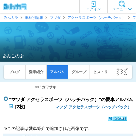
ログイン
メニュー
みんカラ
車種別情報
マツダ
アクセラスポーツ（ハッチバック）
フ
あんこのぶ
ラップ
ブログ
愛車紹介
アルバム
グループ
ヒストリ
タイム
<< "カワサキ ...
"マツダ アクセラスポーツ（ハッチバック）"の愛車アルバム
[2枚]
マツダ アクセラスポーツ（ハッチバック）
※この記事は愛車紹介で追加された画像です。