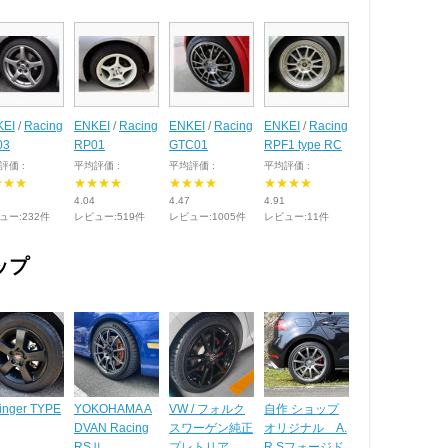
KEI
/
Racing
ENKEI
/
Racing
ENKEI
/
Racing
ENKEI
/
Racing
03
RP01
GTC01
RPF1 type RC
評価 :
平均評価 :
平均評価 :
平均評価 :
★★★
★★★★
★★★★
★★★★
4.04
4.47
4.91
ュー:232件
レビュー:519件
レビュー:1005件
レビュー:11件
ップ
tinger TYPE
YOKOHAMA A
VW / フォルク
自作 ショップ
DVAN Racing
スワーゲン純正
オリジナル A.
RSⅡ
プレトリア
R.Sフォージド