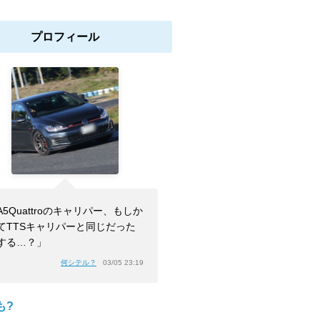
プロフィール
A5Quattroのキャリパー、もしか
てTTSキャリパーと同じだった
する…？」
何シテル？
03/05 23:19
も?