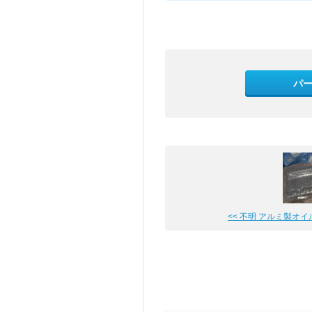
パ
<< 不明 アルミ製オ