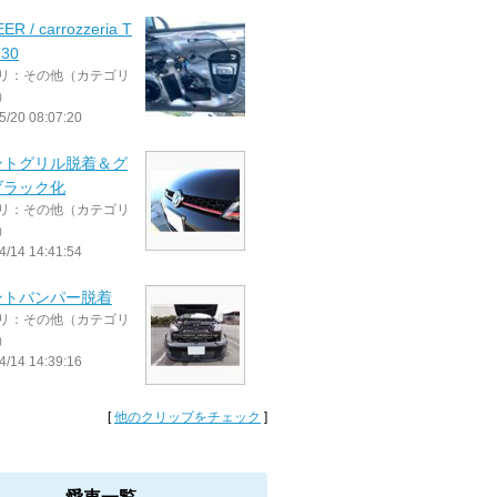
ER / carrozzeria T
730
リ：その他（カテゴリ
）
5/20 08:07:20
ントグリル脱着＆グ
ブラック化
リ：その他（カテゴリ
）
4/14 14:41:54
ントバンパー脱着
リ：その他（カテゴリ
）
4/14 14:39:16
[
他のクリップをチェック
]