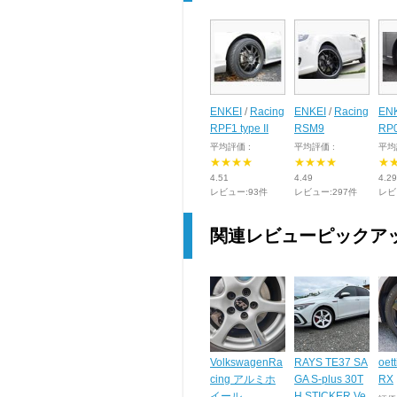
ENKEI
/
Racing
ENKEI
/
Racing
EN
RPF1 type II
RSM9
RP
平均評価 :
平均評価 :
平均
★★★★
★★★★
★
4.51
4.49
4.29
レビュー:93件
レビュー:297件
レビ
関連レビューピックア
VolkswagenRa
RAYS TE37 SA
oet
cing アルミホ
GA S-plus 30T
RX
イール
H STICKER Ve