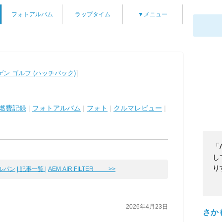
フォトアルバム
ラップタイム
▼メニュー
]
ン ゴルフ (ハッチバック)
燃費記録
|
フォトアルバム
|
フォト
|
クルマレビュー
|
「
し
り
イルパン
| 記事一覧 |
AEM AIR FILTER >>
2026年4月23日
さか