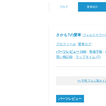
ブログ
愛車紹介
さかも?の愛車
[
フォルクスワーゲ
プロフィール
(
愛車ログ
)
パーツレビュー (16)
|
整備手帳
|
買い物記録
|
ラップタイム (7)
<< 不明 アルミ製オ
パーツレビュー