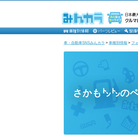
車・自動車SNSみんカラ
>
車種別情報
>
フ
さかも㌧㌧の