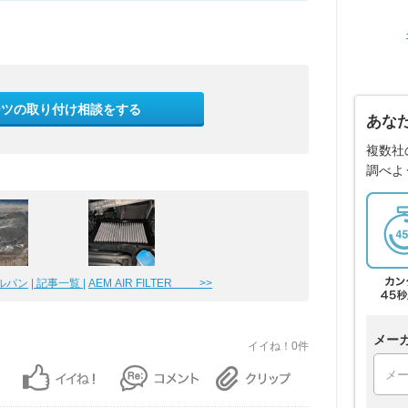
ーツの取り付け相談をする
あな
複数社
調べよ
イルパン
| 記事一覧 |
AEM AIR FILTER >>
メー
イイね！0件