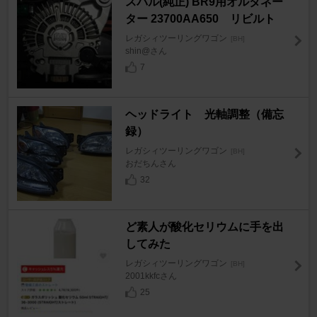
スバル(純正) BR9用オルタネー
ター 23700AA650 リビルト
レガシィツーリングワゴン
[BH]
shin@さん
7
ヘッドライト 光軸調整（備忘
録）
レガシィツーリングワゴン
[BH]
おだちんさん
32
ど素人が酸化セリウムに手を出
してみた
レガシィツーリングワゴン
[BH]
2001kkfcさん
25