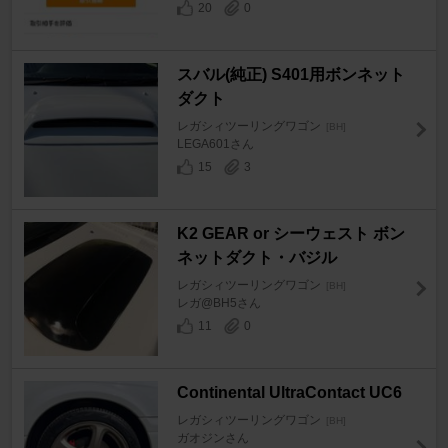
20
0
スバル(純正) S401用ボンネット
ダクト
レガシィツーリングワゴン
[BH]
LEGA601さん
15
3
K2 GEAR or シーウェスト ボン
ネットダクト・バジル
レガシィツーリングワゴン
[BH]
レガ@BH5さん
11
0
Continental UltraContact UC6
レガシィツーリングワゴン
[BH]
ガオジンさん