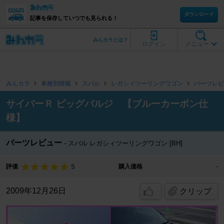
ダウンロード
記事を保存していつでも見られる！
みんカラとは？
ログイン
メニュー
みんカラ
車種別情報
スバル
レガシィツーリングワゴン
パーツレビ
サイバーＲ ビッグバルジ 【ブルーカーボン仕
様】
パーツレビュー
スバル レガシィツーリングワゴン [BH]
5
評価
購入価格
-
2009年12月26日
クリップ