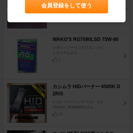
レガシィツーリングワゴン
[BH]
会員登録をして使う
ヤマむーさん
8
WAKO'S RG7590LSD 75W-90
レガシィツーリングワゴン
[BH]
レガッテムさん
1
カシムラ HIDバーナー 6500K D
2R/S
レガシィツーリングワゴン
[BH]
TOUHA_SEMIMARUさん
11