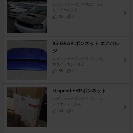
レガシィツーリングワゴン
[BH]
とっくーざさん
35
0
K2 GEAR ボンネット エアバル
ジ
レガシィツーリングワゴン
[BH]
黄色いレガシィさん
55
0
D.speed FRPボンネット
レガシィツーリングワゴン
[BH]
シロマティーさん
50
0