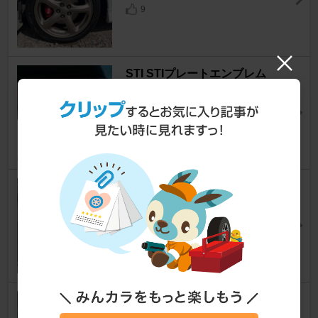
9
STI STIプレートエンブレム
レガシィツーリングワゴン
[BH]
かずちゃさん
0
BLITZ SUS POWER AIR FILTE
R LM
レガシィツーリングワゴン
[BH]
甲斐彩月さん
1
スバル(純正) リアガーニッシュ