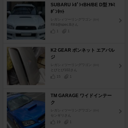
SUBARU ﾚｶﾞｼｨBH/BE D型 ｱﾙﾐ
ﾎﾞﾝﾈｯﾄ
レガシィツーリングワゴン
[BH]
ﾀｶﾋﾛ@spec.Bさん
1
1
K2 GEAR ボンネット エアバル
ジ
レガシィツーリングワゴン
[BH]
とびとび102さん
15
1
TM GARAGE ワイドインテー
ク
レガシィツーリングワゴン
[BH]
センギリさん
19
1