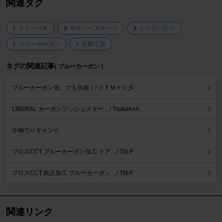
関連タグ
サイバーＲ
サイバースポーツ
ビッグバルジ
ブルーカーボン
長野工房
タグの関連記事
( ブルーカーボン )
ブルーカーボン化。でも失敗！/ ☆ＴＭＹ☆彡
LIBERAL カーボンプッシュスター .../ TsukaKen
小物で♪/ ギャン☆
ブロスCCT ブルーカーボン加工 ドア .../ TM-F
ブロスCCT 純正加工 ブルーカーボン .../ TM-F
関連リンク