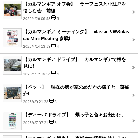
【カルマンギア オフ会】 ラーフェスと小江戸を
愉しむ会 前編
2026/4/26 06:53
5
【カルマンギア ミーティング】 classic VW&clas
sic Mini Meeting 参戦❗️
2026/4/14 13:13
4
【カルマンギア ドライブ】 カルマンギアで桜を
見に❗️
2026/4/12 19:54
4
【ペット】 現在の我が家のめだかの様子と一部紹
介❗️
2026/4/9 21:38
3
【ディーバ ドライブ】 甥っ子と色々お出かけ。
2026/4/7 07:21
5