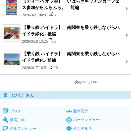
【ディーバ オフ会】 いばらきキッチンカーフェ
ス参加からふらふら。 前編
2026/3/21 08:01
5
【乗り鉄 ハイドラ】 南関東を乗り鉄しながらハ
イドラ緑化♪ 後編
2026/3/18 13:25
5
【乗り鉄 ハイドラ】 南関東を乗り鉄しながらハ
イドラ緑化♪ 前編
2026/3/17 18:51
10
次のページ >>
｛ひろ｝さん
ブログ
愛車紹介
整備手帳
パーツレビュー
クルマレビュー
何シテル？