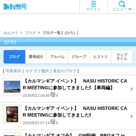
ログイン
メニュー
みんカラ
ブログ
ブログ一覧 [｛ひろ｝]
｛ひろ｝
ラップ
ブログ
愛車紹介
アルバム
グループ
ヒストリ
タイム
[
写真表示
｜
カテゴリ選択
｜
過去のブログ
]
【カルマンギア イベント】 NASU HISTORIC CA
R MEETINGに参加してきました❗️ 【車両編】
2026/6/22 09:46
4
【カルマンギア イベント】 NASU HISTORIC CA
R MEETINGに参加してきました❗️
2026/6/21 07:14
6
【カルマンギア オフ会】 GW恒例、BBQオフ in