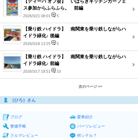
【ディーバ オフ会】 いばらきキッチンカーフェ
ス参加からふらふら。 前編
2026/3/21 08:01
5
【乗り鉄 ハイドラ】 南関東を乗り鉄しながらハ
イドラ緑化♪ 後編
2026/3/18 13:25
5
【乗り鉄 ハイドラ】 南関東を乗り鉄しながらハ
イドラ緑化♪ 前編
2026/3/17 18:51
10
次のページ >>
｛ひろ｝さん
ブログ
愛車紹介
整備手帳
パーツレビュー
クルマレビュー
何シテル？