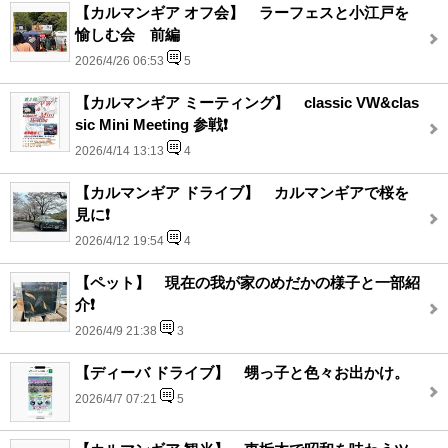
【カルマンギア オフ会】 ラーフェスと小江戸を
愉しむ会 前編
2026/4/26 06:53
5
【カルマンギア ミーティング】 classic VW&clas
sic Mini Meeting 参戦❗️
2026/4/14 13:13
4
【カルマンギア ドライブ】 カルマンギアで桜を
見に❗️
2026/4/12 19:54
4
【ペット】 現在の我が家のめだかの様子と一部紹
介❗️
2026/4/9 21:38
3
【ディーバ ドライブ】 甥っ子と色々お出かけ。
2026/4/7 07:21
5