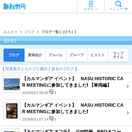
ログイン
メニュー
みんカラ
ブログ
ブログ一覧 [｛ひろ｝]
｛ひろ｝
ラップ
ブログ
愛車紹介
アルバム
グループ
ヒストリ
タイム
[
写真表示
｜
カテゴリ選択
｜
過去のブログ
]
【カルマンギア イベント】 NASU HISTORIC CA
R MEETINGに参加してきました❗️ 【車両編】
2026/6/22 09:46
4
【カルマンギア イベント】 NASU HISTORIC CA
R MEETINGに参加してきました❗️
2026/6/21 07:14
6
【カルマンギア オフ会】 GW恒例、BBQオフ in