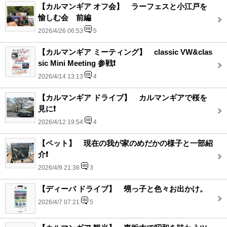
【カルマンギア オフ会】 ラーフェスと小江戸を
愉しむ会 前編
2026/4/26 06:53
5
【カルマンギア ミーティング】 classic VW&clas
sic Mini Meeting 参戦❗️
2026/4/14 13:13
4
【カルマンギア ドライブ】 カルマンギアで桜を
見に❗️
2026/4/12 19:54
4
【ペット】 現在の我が家のめだかの様子と一部紹
介❗️
2026/4/9 21:38
3
【ディーバ ドライブ】 甥っ子と色々お出かけ。
2026/4/7 07:21
5