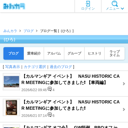
ログイン
メニュー
みんカラ
ブログ
ブログ一覧 [｛ひろ｝]
｛ひろ｝
ラップ
ブログ
愛車紹介
アルバム
グループ
ヒストリ
タイム
[
写真表示
｜
カテゴリ選択
｜
過去のブログ
]
【カルマンギア イベント】 NASU HISTORIC CA
R MEETINGに参加してきました❗️ 【車両編】
2026/6/22 09:46
4
【カルマンギア イベント】 NASU HISTORIC CA
R MEETINGに参加してきました❗️
2026/6/21 07:14
6
【カルマンギア オフ会】 GW恒例、BBQオフ in