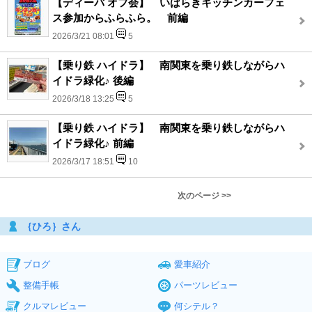
【ディーバ オフ会】 いばらきキッチンカーフェ
ス参加からふらふら。 前編
2026/3/21 08:01
5
【乗り鉄 ハイドラ】 南関東を乗り鉄しながらハ
イドラ緑化♪ 後編
2026/3/18 13:25
5
【乗り鉄 ハイドラ】 南関東を乗り鉄しながらハ
イドラ緑化♪ 前編
2026/3/17 18:51
10
次のページ >>
｛ひろ｝さん
ブログ
愛車紹介
整備手帳
パーツレビュー
クルマレビュー
何シテル？