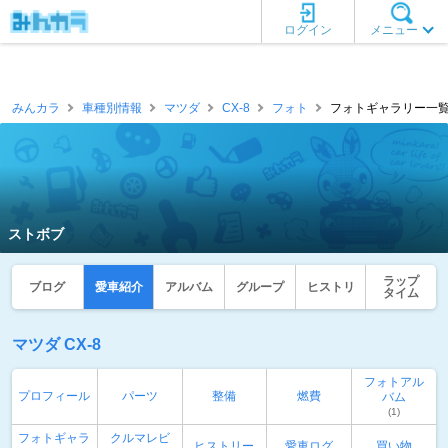
ログイン
メニュー
みんカラ
車種別情報
マツダ
CX-8
フォト
フォトギャラリー一覧 
ストボブ
ラップ
ブログ
愛車紹介
アルバム
グループ
ヒストリ
タイム
マツダ CX-8
フォトアル
プロフィール
パーツ
整備
燃費
バム
(1)
フォトギャラ
クルマレビ
ヒストリー
愛車ログ
買い物