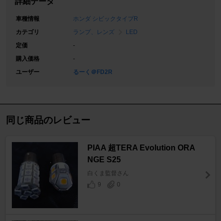
詳細データ
車種情報
ホンダ シビックタイプR
カテゴリ
ランプ、レンズ
LED
定価
-
購入価格
-
ユーザー
るーく＠FD2R
同じ商品のレビュー
PIAA 超TERA Evolution ORA
NGE S25
白くま監督さん
9
0