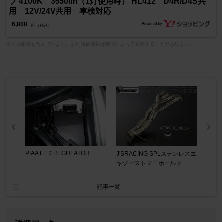
ブ 4100K 3650lm（1灯使用時） HL412 D4R/D4S共
用 12V/24V共用 車検対応
6,800
円 （税込）
※中古価格を含んでいます。また価格情報は状況によって変動することがあります。
PIAA LED REGULATOR
J'SRACING SPLステンレスエ
キゾーストマニホールド
記事一覧