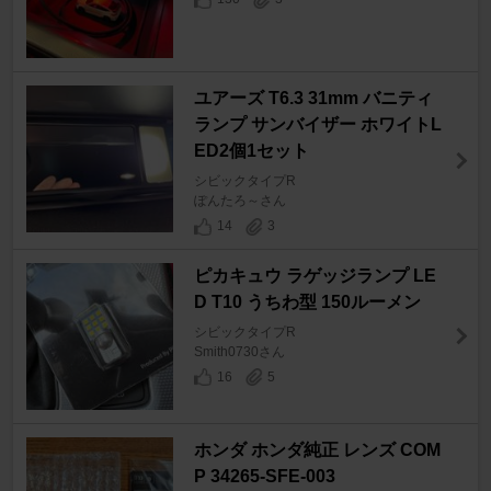
ユアーズ T6.3 31mm バニティ
ランプ サンバイザー ホワイトL
ED2個1セット
シビックタイプR
ぽんたろ～さん
14
3
ピカキュウ ラゲッジランプ LE
D T10 うちわ型 150ルーメン
シビックタイプR
Smith0730さん
16
5
ホンダ ホンダ純正 レンズ COM
P 34265-SFE-003