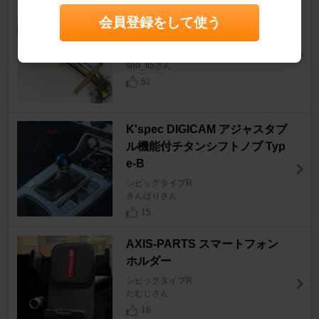
TRUST GReddy スポーツキャ
会員登録をして使う
タライザ センターパイプ
シビックタイプR
sho_fl5さん
52
K'spec DIGICAM アジャスタブ
ル機能付チタンシフトノブ Typ
e-B
シビックタイプR
きんばりさん
15
AXIS-PARTS スマートフォン
ホルダー
シビックタイプR
たむじさん
16