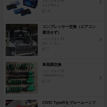
シビックタイプR
たくCTRさん
16
コンプレッサー交換（エアコン
復活せず）
シビックタイプR
ぱら（）さん
7
車高調交換
シビックタイプR
†JOKER99†さん
11
CIVIC TypeRをブルームーンフ