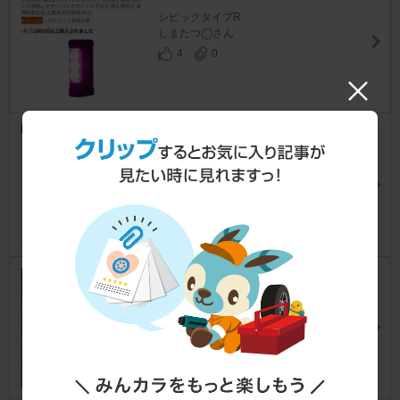
シビックタイプR
しまたつ◯さん
4
0
HID屋 / トレーディングトレー
ド LEDウインカー アンバー220
0lm
シビックタイプR
村 氏さん
16
0
SurLuster ループ パワーショッ
ト
シビックタイプR
けんちゃん@HOOB(やまけんタイプR)さ
ん
345