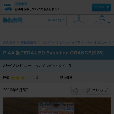
ダウンロード
記事を保存していつでも見られる！
みんカラとは？
ログイン
メニュー
みんカラ
車種別情報
ホンダ
シビックタイプR
パーツレビュー
PIAA 超TERA LED Evolution ORANGE(S25)
パーツレビュー
ホンダ シビックタイプR
3
評価
購入価格
-
2010年6月5日
クリップ