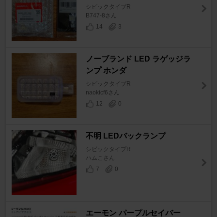
シビックタイプR
B747-8さん
14
3
ノーブランド LED ラゲッジラ
ンプ ホンダ
シビックタイプR
naokicf6さん
12
0
不明 LEDバックランプ
シビックタイプR
ハムこさん
7
0
エーモン パープルセイバー