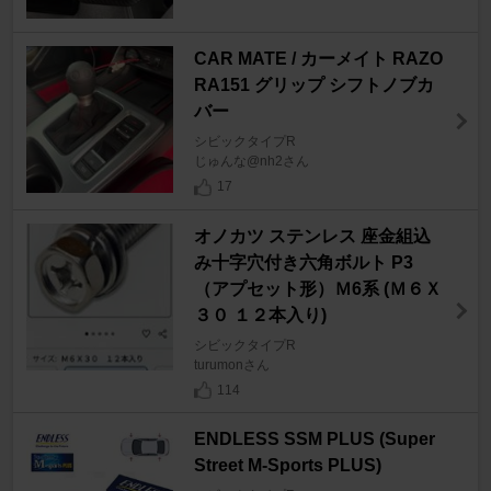
CAR MATE / カーメイト RAZO
RA151 グリップ シフトノブカ
バー
シビックタイプR
じゅんな@nh2さん
17
オノカツ ステンレス 座金組込
み十字穴付き六角ボルト P3
（アプセット形）Ｍ6系 (Ｍ６Ｘ
３０ １２本入り)
シビックタイプR
turumonさん
114
ENDLESS SSM PLUS (Super
Street M-Sports PLUS)