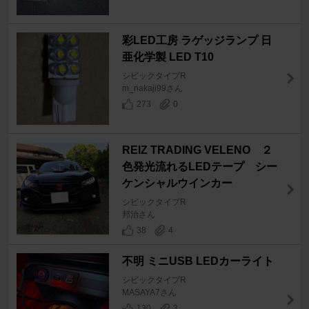
彩LED工房 ラゲッジランプ 日
亜化学製 LED T10
シビックタイプR
m_nakaji99さん
273
0
REIZ TRADING VELENO ２
色発光流れるLEDテープ シー
ケンシャルウインカー
シビックタイプR
邦治さん
38
4
不明 ミニUSB LEDカーライト
シビックタイプR
MASAYA7さん
130
3