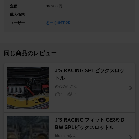
定価
39,900 円
購入価格
-
ユーザー
るーく＠FD2R
同じ商品のレビュー
J'S RACING SPLビックスロッ
トル
のむのむさん
6
0
J'S RACING フィット GE8/9 D
BW SPLビックスロットル
hiromenさん