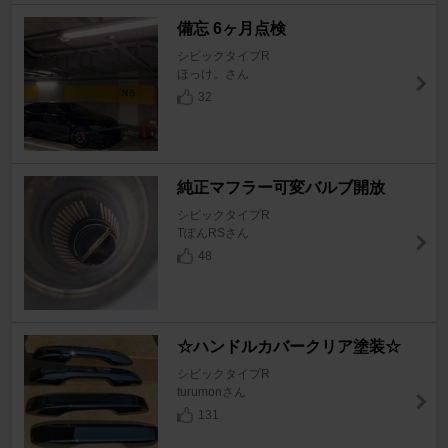
備忘 6ヶ月点検
シビックタイプR
ほっけ。さん
32
純正マフラー可変バルブ開放
シビックタイプR
TぽんRSさん
48
☆ハンドルカバークリア塗装☆
シビックタイプR
turumonさん
131