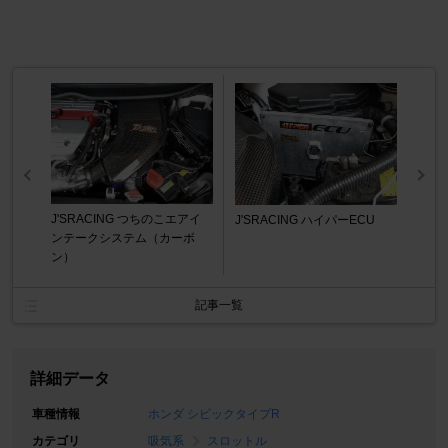
J'SRACING つちのこエアイ
J'SRACING ハイパーECU
ンテークシステム（カーボ
ン）
記事一覧
詳細データ
車種情報
ホンダ シビックタイプR
カテゴリ
吸気系
スロットル