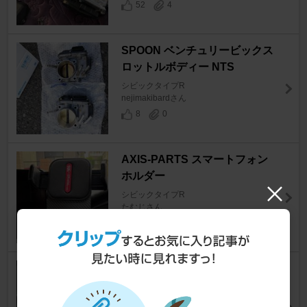
52
4
SPOON ベンチュリービックス
ロットルボディー NTS
シビックタイプR
nejimakibardさん
8
0
AXIS-PARTS スマートフォン
ホルダー
シビックタイプR
たむじさん
18
BEAUTIFUL CARS クロスカッ
ト カーウォッシュ スポンジ
シビックタイプR