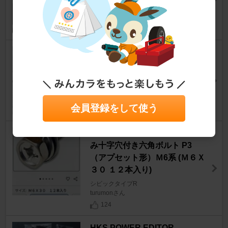
みのしーさん
15
日本ライティング シラザン50
ダイヤモンド200
シビックタイプR
たつおシビックさん
130
会員登録をして使う
オノカツ ステンレス 座金組込
み十字穴付き六角ボルト P3
（アプセット形）Ｍ6系 (Ｍ６Ｘ
３０ １２本入り)
シビックタイプR
turumonさん
124
HKS POWER EDITOR