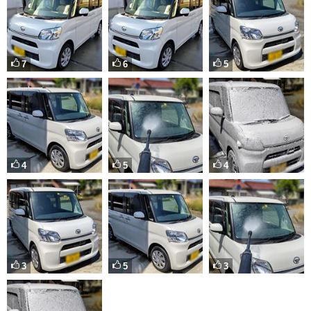
7
6
5
4
5
4
3
5
3