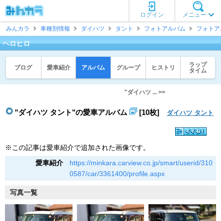
ログイン
メニュー
みんカラ
車種別情報
ダイハツ
タント
フォトアルバム
フォトア
ヘロヒロ
ラップ
ブログ
愛車紹介
アルバム
グループ
ヒストリ
タイム
"ダイハツ ... >>
"ダイハツ タント"の愛車アルバム
[10枚]
ダイハツ タント
※この記事は愛車紹介で追加された画像です。
愛車紹介
https://minkara.carview.co.jp/smart/userid/310
0587/car/3361400/profile.aspx
写真一覧