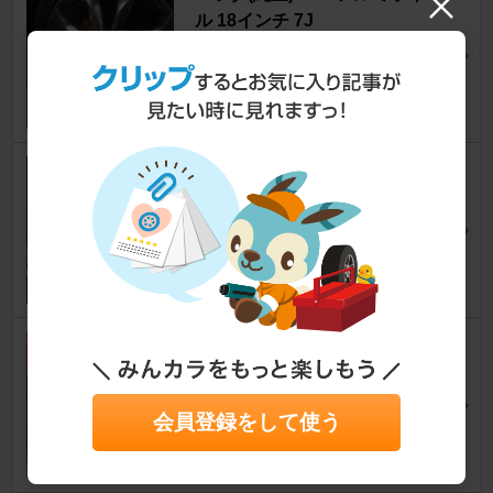
ル 18インチ 7J
アクセラスポーツ（ハッチバック）
[BM/BY]
たつ@N-ONEてんちょさん
20
0
TEIN FLEX Z
アクセラスポーツ（ハッチバック）
[BM/BY]
Kaidoさん
7
PIRELLI Cinturato Rosso
アクセラスポーツ（ハッチバック）
[BM/BY]
と～る☆UPDATEさん
会員登録をして使う
11