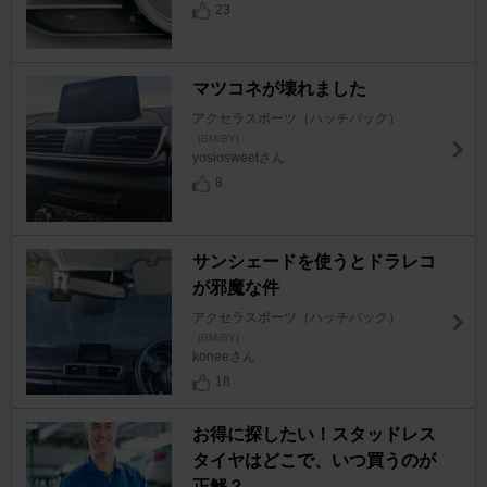
23
マツコネが壊れました
アクセラスポーツ（ハッチバック）
[BM/BY]
yosiosweetさん
8
サンシェードを使うとドラレコ
が邪魔な件
アクセラスポーツ（ハッチバック）
[BM/BY]
koneeさん
18
お得に探したい！スタッドレス
タイヤはどこで、いつ買うのが
正解？