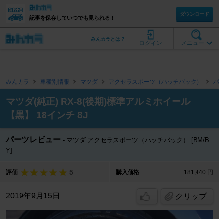
ダウンロード
記事を保存していつでも見られる！
みんカラとは？
ログイン
メニュー
みんカラ
車種別情報
マツダ
アクセラスポーツ（ハッチバック）
パ
マツダ(純正) RX-8(後期)標準アルミホイール
【黒】 18インチ 8J
パーツレビュー
マツダ アクセラスポーツ（ハッチバック） [BM/B
Y]
5
評価
購入価格
181,440 円
2019年9月15日
クリップ