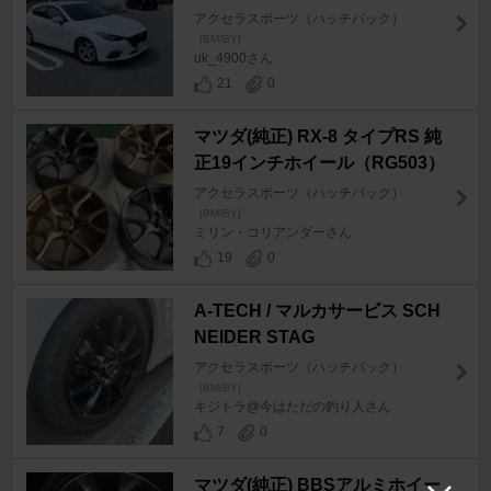
アクセラスポーツ（ハッチバック）
[BM/BY]
uk_4900さん
21
0
マツダ(純正) RX-8 タイプRS 純
正19インチホイール（RG503）
アクセラスポーツ（ハッチバック）
[BM/BY]
ミリン・コリアンダーさん
19
0
A-TECH / マルカサービス SCH
NEIDER STAG
アクセラスポーツ（ハッチバック）
[BM/BY]
キジトラ@今はただの釣り人さん
7
0
マツダ(純正) BBSアルミホイー