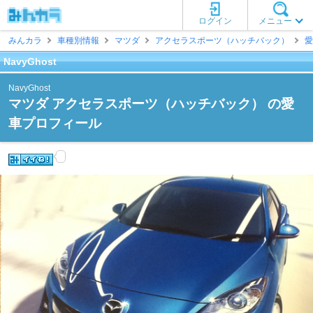
ログイン
メニュー
みんカラ
車種別情報
マツダ
アクセラスポーツ（ハッチバック）
愛
NavyGhost
NavyGhost
マツダ アクセラスポーツ（ハッチバック） の愛
車プロフィール