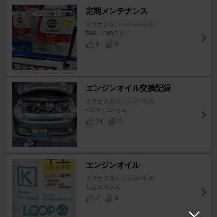
定期メンテナンス
ミラカスタム
[L275/L285系]
taka_chanさん
1
0
エンジンオイル交換記録
ミラカスタム
[L275/L285系]
×スライム×さん
34
0
エンジンオイル
ミラカスタム
[L275/L285系]
りおミラさん
4
0