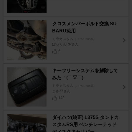
クロスメンバーボルト交換 SU
BARU流用
ミラカスタム
[L275/L285系]
ぼっくんRRさん
6
キーフリーシステムを解除して
みた！(￣▽￣)
ミラカスタム
[L275/L285系]
まさ37さん
142
ダイハツ(純正) L375S タントカ
スタムRS用 ベンチレーテッド
ディスクキャリパー