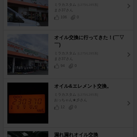
ミラカスタム
[L275/L285系]
まさ37さん
106
0
オイル交換に行ってきた！(￣▽
￣)
ミラカスタム
[L275/L285系]
まさ37さん
94
0
オイル&エレメント交換。
ミラカスタム
[L275/L285系]
おっちゃん★彡さん
12
0
漏れ漏れオイル交換