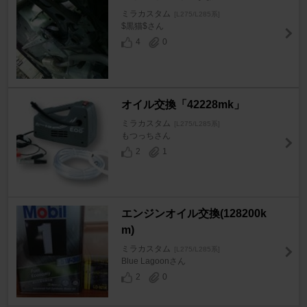
ミラカスタム
[L275/L285系]
$黒猫$さん
4
0
オイル交換「42228mk」
ミラカスタム
[L275/L285系]
もつっちさん
2
1
エンジンオイル交換(128200k
m)
ミラカスタム
[L275/L285系]
Blue Lagoonさん
2
0