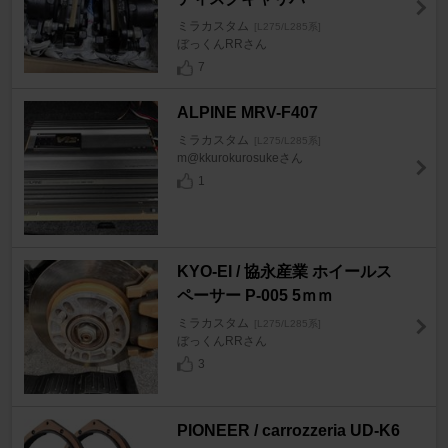
ミラカスタム
[L275/L285系]
ぼっくんRRさん
7
ALPINE MRV-F407
ミラカスタム
[L275/L285系]
m@kkurokurosukeさん
1
KYO-EI / 協永産業 ホイールス
ペーサー P-005 5ｍｍ
ミラカスタム
[L275/L285系]
ぼっくんRRさん
3
PIONEER / carrozzeria UD-K6