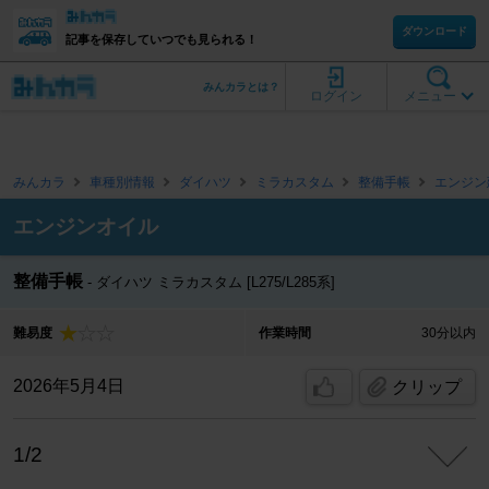
ダウンロード
記事を保存していつでも見られる！
みんカラとは？
ログイン
メニュー
みんカラ
車種別情報
ダイハツ
ミラカスタム
整備手帳
エンジン
エンジンオイル
整備手帳
ダイハツ ミラカスタム [L275/L285系]
難易度
作業時間
30分以内
2026年5月4日
クリップ
1/2