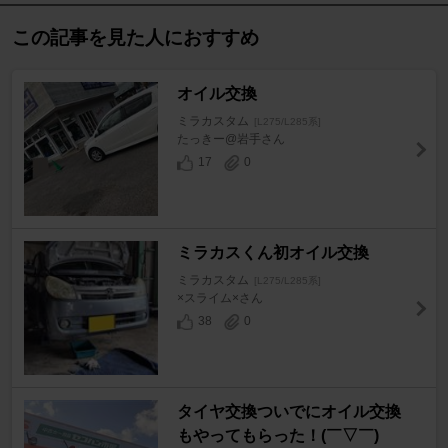
この記事を見た人におすすめ
オイル交換
ミラカスタム
[L275/L285系]
たっきー@岩手さん
17
0
ミラカスくん初オイル交換
ミラカスタム
[L275/L285系]
×スライム×さん
38
0
タイヤ交換ついでにオイル交換
もやってもらった！(￣▽￣)