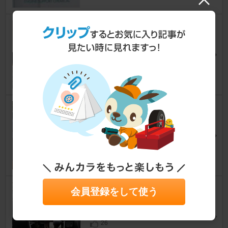
オイル/エレメント交換
ミラカスタム
[L275/L285系]
likkaさん
19
0
コンデンサファン交換
ミラカスタム
[L275/L285系]
8ジョージさん
7
オーディオ交換
会員登録をして使う
ミラカスタム
[L275/L285系]
BLUE.さん
26