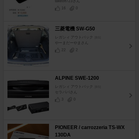
takeoff723さん
16
0
三菱電機 SW-G50
レガシィ アウトバック
[BS]
やーまだーやまさん
22
2
ALPINE SWE-1200
レガシィ アウトバック
[BS]
セラパパさん
3
0
PIONEER / carrozzeria TS-WX
130DA