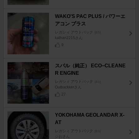
WAKO'S PAC PLUS / パワーエ
アコン プラス
レガシィ アウトバック
[BS]
kathan2215さん
9
スバル（純正） ECO−CLEANE
R ENGINE
レガシィ アウトバック
[BS]
Outbackkerさん
27
YOKOHAMA GEOLANDAR X-
AT
レガシィ アウトバック
[BS]
ジおさん