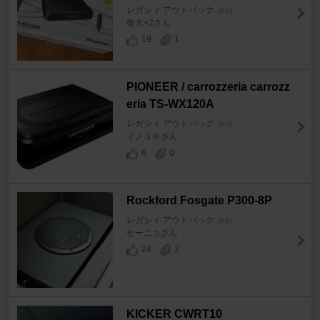
レガシィ アウトバック
[BS]
柴犬×2さん
19
1
PIONEER / carrozzeria carrozz
eria TS-WX120A
レガシィ アウトバック
[BS]
イノ３６さん
6
0
Rockford Fosgate P300-8P
レガシィ アウトバック
[BS]
セーニョさん
24
2
KICKER CWRT10