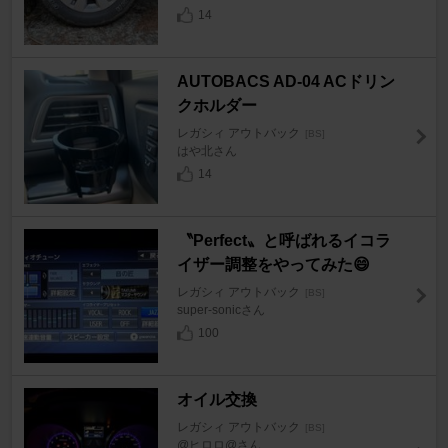
14
AUTOBACS AD-04 ACドリン
クホルダー
レガシィ アウトバック
[BS]
はや北さん
14
〝Perfect〟と呼ばれるイコラ
イザー調整をやってみた😄
レガシィ アウトバック
[BS]
super-sonicさん
100
オイル交換
レガシィ アウトバック
[BS]
@ヒロロ@さん