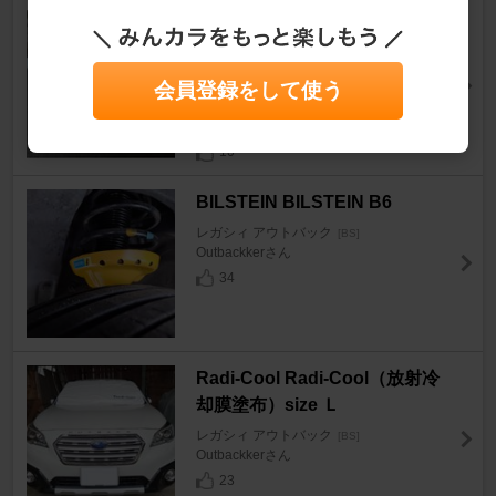
IPF ハロゲンバルブ スーパーJ
ビーム ディープイエロー 2400
K
会員登録をして使う
レガシィ アウトバック
[BS]
kathan2215さん
10
BILSTEIN BILSTEIN B6
レガシィ アウトバック
[BS]
Outbackkerさん
34
Radi-Cool Radi-Cool（放射冷
却膜塗布）size Ｌ
レガシィ アウトバック
[BS]
Outbackkerさん
23