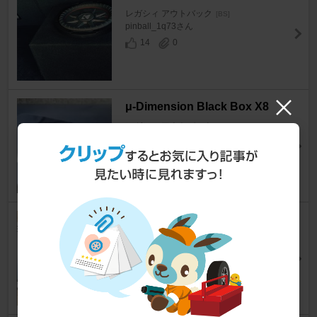
レガシィ アウトバック
[BS]
pinball_1q73さん
14
0
μ-Dimension Black Box X8
レガシィ アウトバック
[BS]
すがピーさん
25
4
KENWOOD KSC-SW11
レガシィ アウトバック
[BS]
super-sonicさん
19
0