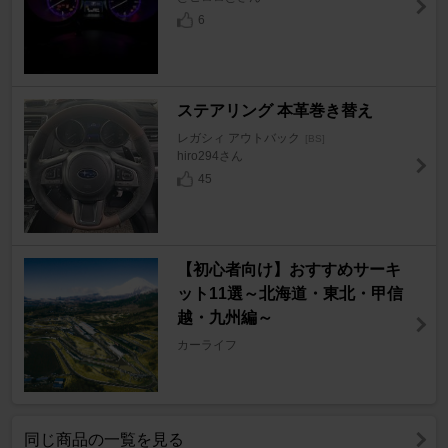
6
ステアリング 本革巻き替え
レガシィ アウトバック
[BS]
hiro294さん
45
【初心者向け】おすすめサーキ
ット11選～北海道・東北・甲信
越・九州編～
カーライフ
同じ商品の一覧を見る