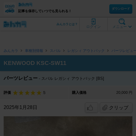
ダウンロード
記事を保存していつでも見られる！
みんカラとは？
ログイン
メニュー
みんカラ
車種別情報
スバル
レガシィ アウトバック
パーツレビュ
KENWOOD KSC-SW11
パーツレビュー
スバル レガシィ アウトバック [BS]
5
評価
購入価格
20,000 円
2025年1月28日
クリップ