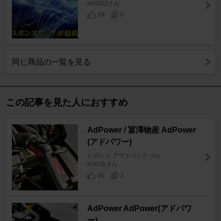
pri9352さん
69
0
同じ商品の一覧を見る
この記事を見た人におすすめ
AdPower / 冨澤物産 AdPower
(アドパワー)
レガシィ アウトバック
[BS]
KOU吉さん
40
2
AdPower AdPower(アドパワ
ー)