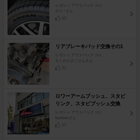
レガシィ アウトバック
[BS]
ホリ♂さん
13
リアブレーキパッド交換その1
レガシィ アウトバック
[BS]
ちくわとさこりんさん
21
ロワーアームブッシュ、スタビ
リンク、スタビブッシュ交換
レガシィ アウトバック
[BS]
kunisunさん
17