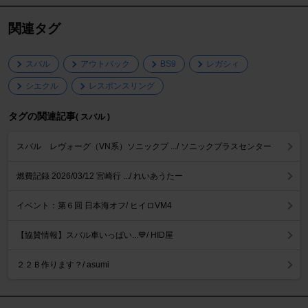
関連タグ
スバル
アウトバック
BS9
レガシィ
シエクル
レスポンスリング
タグの関連記事
( スバル )
スバル レヴォーグ（VN系）ソニックプ .../ ソニックプラスセンター
燃費記録 2026/03/12 宮崎行 .../ れいあうたー
イベント：第６回 日本海オフ/ ヒイロVM4
【協賛情報】スバル車いっぱい...💙/ HID屋
２２Ｂ作ります？/ asumi