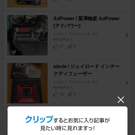
AdPower / 冨澤物産 AdPower
(アドパワー)
レガシィ アウトバック
[BS]
hiro294さん
27
0
siecle / ジェイロード インテー
クディフューザー
レガシィ アウトバック
[BS]
kunisunさん
20
3
スバル（純正） ECO−CLEANE
R ENGINE
レガシィ アウトバック
[BS]