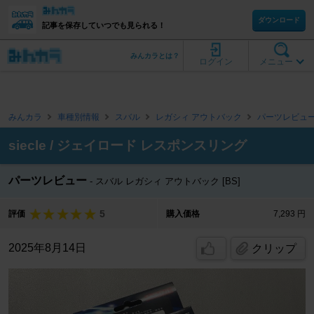
ダウンロード
記事を保存していつでも見られる！
みんカラとは？
ログイン
メニュー
みんカラ
車種別情報
スバル
レガシィ アウトバック
パーツレビュ
siecle / ジェイロード レスポンスリング
パーツレビュー
スバル レガシィ アウトバック [BS]
5
評価
購入価格
7,293 円
2025年8月14日
クリップ