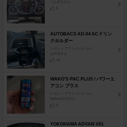
つぶきちさん
6
AUTOBACS AD-04 ACドリン
クホルダー
レガシィ アウトバック
[BS]
はや北さん
14
WAKO'S PAC PLUS / パワーエ
アコン プラス
レガシィ アウトバック
[BS]
kathan2215さん
9
YOKOHAMA ADVAN V61