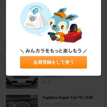
Outbackkerさん
27
BILSTEIN BILSTEIN B6
レガシィ アウトバック
[BS]
Outbackkerさん
34
Radi-Cool Radi-Cool（放射冷
会員登録をして使う
却膜塗布）size Ｌ
レガシィ アウトバック
[BS]
Outbackkerさん
23
Yupiteru Super Cat YK-3100
レガシィ アウトバック
[BS]