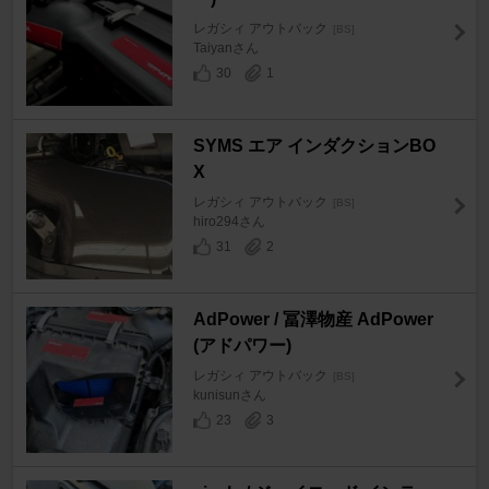
レガシィ アウトバック
[BS]
Taiyanさん
30
1
SYMS エア インダクションBO
X
レガシィ アウトバック
[BS]
hiro294さん
31
2
AdPower / 冨澤物産 AdPower
(アドパワー)
レガシィ アウトバック
[BS]
kunisunさん
23
3