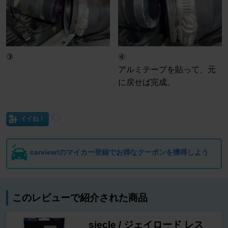
③
④
アルミテープを貼って、元
に戻せば完成。
イイね！
carview!のマイカー登録でお得なクーポンを獲得しよう
このレビューで紹介された商品
siecle / ジェイロード レス