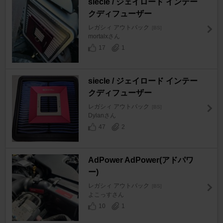
siecle / ジェイロード インテー
クディフューザー
レガシィ アウトバック
[BS]
mortalxさん
17
1
siecle / ジェイロード インテー
クディフューザー
レガシィ アウトバック
[BS]
Dylanさん
47
2
AdPower AdPower(アドパワ
ー)
レガシィ アウトバック
[BS]
よこっすさん
10
1