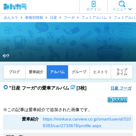
ログイン
メニュー
みんカラ
車種別情報
日産
フーガ
フォトアルバム
フォトアルバ
や?
ラップ
ブログ
愛車紹介
アルバム
グループ
ヒストリ
タイム
"日産 フーガ"の愛車アルバム
[3枚]
日産 フーガ
※この記事は愛車紹介で追加された画像です。
愛車紹介
https://minkara.carview.co.jp/smart/userid/310
8383/car/2733678/profile.aspx