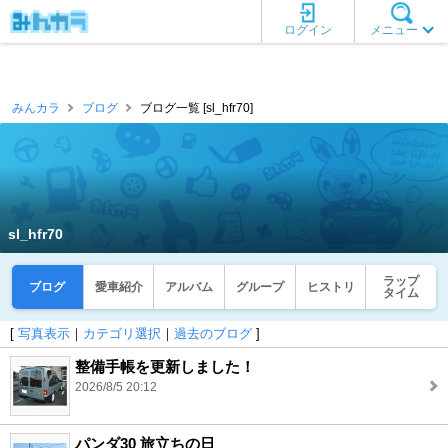
ログイン
メニュー
みんカラ
ブログ
ブログ一覧 [sl_hfr70]
sl_hfr70
ラップ
ブログ
愛車紹介
アルバム
グループ
ヒストリ
タイム
[
写真表示
｜
カテゴリ選択
｜
過去のブログ
]
整備手帳を更新しました！
2026/8/5 20:12
パンダ30 旅立ちの日