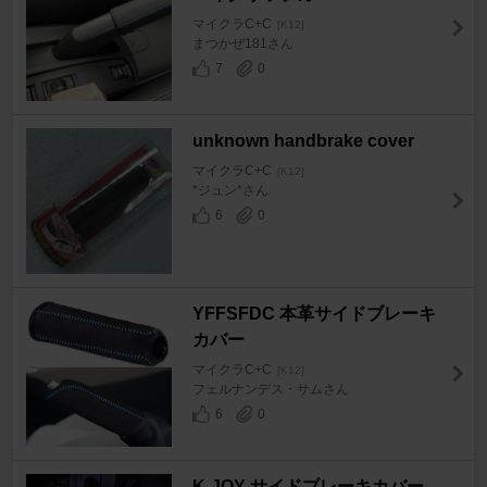
マイクラC+C
[K12]
まつかぜ181さん
7
0
unknown handbrake cover
マイクラC+C
[K12]
*ジュン*さん
6
0
YFFSFDC 本革サイドブレーキ
カバー
マイクラC+C
[K12]
フェルナンデス・サムさん
6
0
K-JOY サイドブレーキカバー