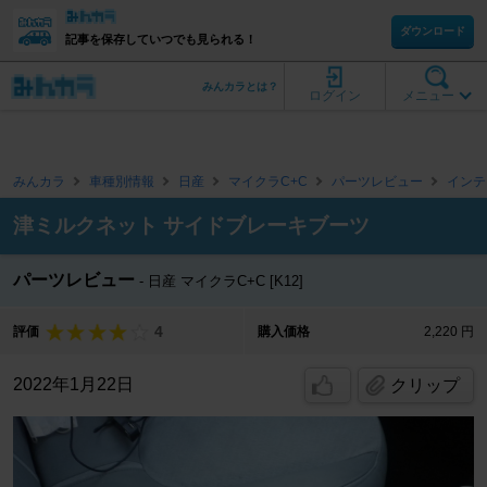
ダウンロード
記事を保存していつでも見られる！
みんカラとは？
ログイン
メニュー
みんカラ
車種別情報
日産
マイクラC+C
パーツレビュー
インテ
津ミルクネット サイドブレーキブーツ
パーツレビュー
日産 マイクラC+C [K12]
4
評価
購入価格
2,220 円
2022年1月22日
クリップ