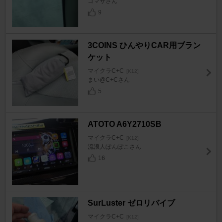
ゴマサさん
9
3COINS ひんやりCAR用ブラン
ケット
マイクラC+C
[K12]
まい@C+Cさん
5
ATOTO A6Y2710SB
マイクラC+C
[K12]
流浪人ぽんぽこさん
16
SurLuster ゼロリバイブ
マイクラC+C
[K12]