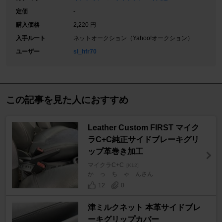
定価
-
購入価格
2,220 円
入手ルート
ネットオークション（Yahoo!オークション）
ユーザー
sl_hfr70
この記事を見た人におすすめ
Leather Custom FIRST マイク
ラC+C純正サイドブレーキグリ
ップ革巻き加工
マイクラC+C
[K12]
か っ ち ゃ んさん
12
0
津ミルクネット 本革サイドブレ
ーキグリップカバー