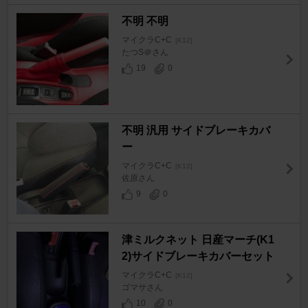
不明 不明
マイクラC+C
[K12]
たつS＠さん
19
0
不明 汎用 サイドブレーキカバ
ー
マイクラC+C
[K12]
佐原さん
9
0
津ミルクネット 日産マーチ(K1
2)サイドブレーキカバーセット
マイクラC+C
[K12]
ゴマサさん
10
0