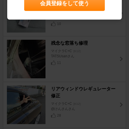
会員登録をして使う
ル LED懐中電灯
マイクラC+C
[K12]
まい@C+Cさん
10
残念な窓落ち修理
マイクラC+C
[K12]
TATSUsanさん
11
リアウィンドウレギュレーター
修正
マイクラC+C
[K12]
@けんさんさん
28