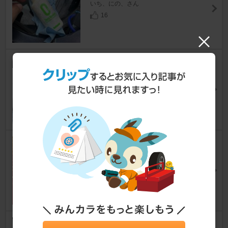
いち、にの、さん
16
Standard Products 折り畳みレ
ジャーテーブル
マイクラC+C
[K12]
まい@C+Cさん
9
信玄 ウインカー ステルス ハロ
ゲンバルブ
マイクラC+C
[K12]
たばこ70さん
6
セブンプレミアム ライフスタイ