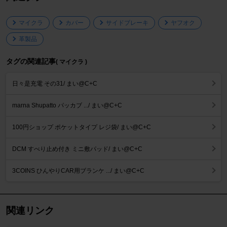
マイクラ
カバー
サイドブレーキ
ヤフオク
革製品
タグの関連記事
( マイクラ )
日々是充電 その31/ まい@C+C
marna Shupatto パッカブ .../ まい@C+C
100円ショップ ポケットタイプ レジ袋/ まい@C+C
DCM すべり止め付き ミニ敷パッド/ まい@C+C
3COINS ひんやりCAR用ブランケ .../ まい@C+C
関連リンク