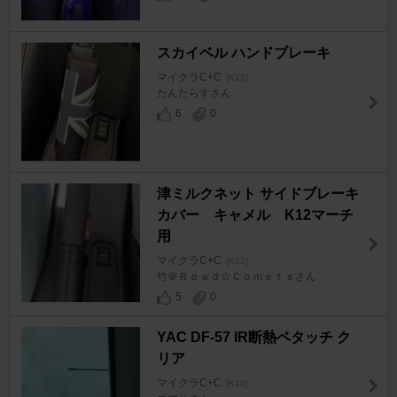
スカイベル ハンドブレーキ
マイクラC+C
[K12]
たんたらすさん
6
0
津ミルクネット サイドブレーキ
カバー キャメル K12マーチ
用
マイクラC+C
[K12]
竹＠Ｒｏａｄ☆Ｃｏｍｅｔｓさん
5
0
YAC DF-57 IR断熱ペタッチ ク
リア
マイクラC+C
[K12]